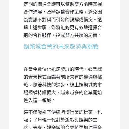
定期的溝通會議可以幫助雙方隨時掌握
合作進展，及時調整合作策略，避免因
為資訊不對稱而引發的誤解或衝突。透
過上述步驟，您將能夠更有效地選擇合
適的合作夥伴，達成雙方共贏的局面。
娛樂城合營的未來趨勢與挑戰
在當今數位化迅速發展的時代，娛樂城
的合營模式面臨著前所未有的機遇與挑
戰。隨著科技的進步，線上娛樂城的市
場規模持續擴大，越來越多的企業開始
進入這一領域。
這不僅吸引了傳統賭博行業的玩家，也
吸引了年輕一代對於遊戲與娛樂的需
求。未來，娛樂城的合營將更加注重多