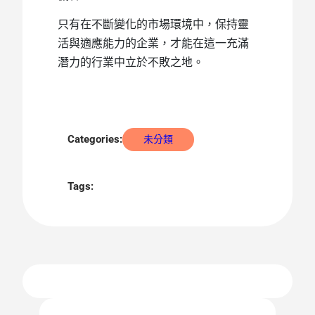
只有在不斷變化的市場環境中，保持靈
活與適應能力的企業，才能在這一充滿
潛力的行業中立於不敗之地。
Categories:
未分類
Tags: