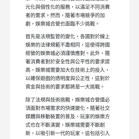
元化與個性化的服務，以滿足不同消費
者的需求。然而，隨著市場競爭的加
劇，娛樂城合營也面臨不少挑戰。
首先是法規監管的變化，各國對於線上
娛樂的法律規範不盡相同，這使得跨國
經營的娛樂城必須謹慎應對。此外，隨
著消費者對於安全性與公平性的要求提
高，娛樂城需要加大在技術上的投入，
以確保遊戲的透明度與公正性，這對於
資金與技術的要求都將是一大挑戰。
除了法規與技術挑戰，娛樂城合營還必
須面對市場需求的快速變化。隨著社交
媒體與移動裝置的普及，玩家的娛樂方
式也在不斷演變，娛樂城需要不斷創
新，以吸引新一代的玩家。這包括引入