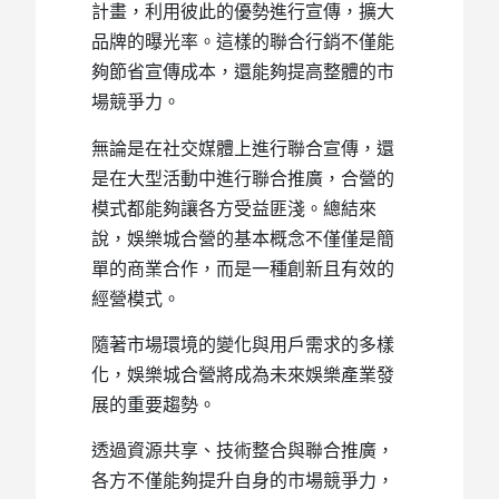
計畫，利用彼此的優勢進行宣傳，擴大
品牌的曝光率。這樣的聯合行銷不僅能
夠節省宣傳成本，還能夠提高整體的市
場競爭力。
無論是在社交媒體上進行聯合宣傳，還
是在大型活動中進行聯合推廣，合營的
模式都能夠讓各方受益匪淺。總結來
說，娛樂城合營的基本概念不僅僅是簡
單的商業合作，而是一種創新且有效的
經營模式。
隨著市場環境的變化與用戶需求的多樣
化，娛樂城合營將成為未來娛樂產業發
展的重要趨勢。
透過資源共享、技術整合與聯合推廣，
各方不僅能夠提升自身的市場競爭力，