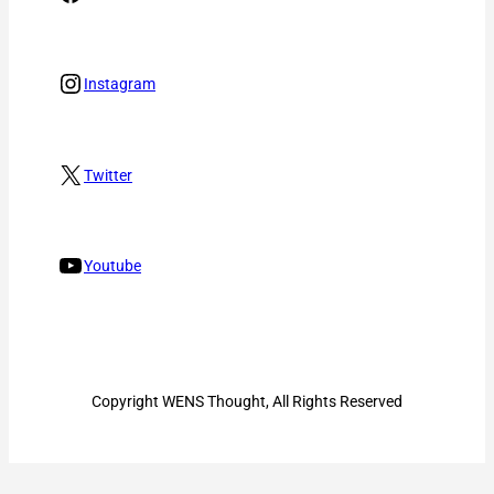
Instagram
Twitter
Youtube
Copyright WENS Thought, All Rights Reserved