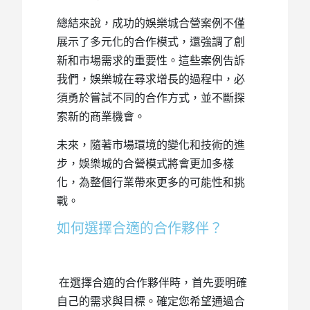
總結來說，成功的娛樂城合營案例不僅
展示了多元化的合作模式，還強調了創
新和市場需求的重要性。這些案例告訴
我們，娛樂城在尋求增長的過程中，必
須勇於嘗試不同的合作方式，並不斷探
索新的商業機會。
未來，隨著市場環境的變化和技術的進
步，娛樂城的合營模式將會更加多樣
化，為整個行業帶來更多的可能性和挑
戰。
如何選擇合適的合作夥伴？
在選擇合適的合作夥伴時，首先要明確
自己的需求與目標。確定您希望通過合