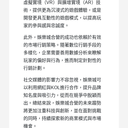
虛擬實境（VR）與擴增實境（AR）技
術，提供更為沉浸式的遊戲體驗，或是
開發更具互動性的遊戲模式，以提高玩
家的參與感與忠誠度。
此外，娛樂城合營的成功也依賴於有效
的市場行銷策略。隨著數位行銷手段的
多樣化，企業需要善用數據分析來瞭解
玩家的偏好與行為，進而制定針對性的
行銷計劃。
社交媒體的影響力不容忽視，娛樂城可
以利用網紅與KOL進行合作，提升品牌
知名度與吸引力，從而在競爭中脫穎而
出。總結來說，娛樂城合營的未來趨勢
將更加注重科技與創新，並在面對挑戰
的同時，持續探索新的商業模式與市場
機會。