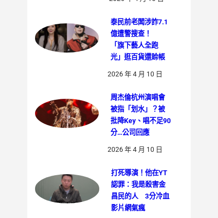
泰民前老闆涉詐7.1
億遭警搜查！
「旗下藝人全跑
光」逛百貨還賒帳
2026 年 4 月 10 日
周杰倫杭州演唱會
被指「划水」？被
批降Key、唱不足90
分…公司回應
2026 年 4 月 10 日
打死導演！他在YT
認罪：我是殺害金
昌民的人 3分冷血
影片網氣瘋