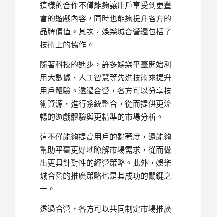
這樣的合作不僅能夠讓用戶享受到更豐
富的遊戲內容，同時也能夠提升各方的
品牌價值。其次，娛樂城合營還包括了
技術上的協作。
隨著科技的進步，許多娛樂平臺開始利
用大數據、人工智慧等先進技術來提升
用戶體驗。透過合營，各方可以分享技
術資源，進行系統整合，從而提供更流
暢的遊戲體驗與更精準的市場分析。
這不僅能夠提高用戶的黏著度，還能夠
幫助平臺更好地瞭解市場需求，從而做
出更具針對性的經營策略。此外，娛樂
城合營的推廣策略也是其成功的關鍵之
一。
透過合營，各方可以共同制定市場推廣