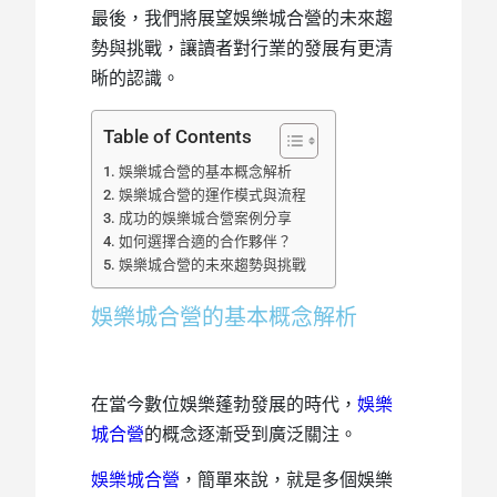
最後，我們將展望娛樂城合營的未來趨
勢與挑戰，讓讀者對行業的發展有更清
晰的認識。
Table of Contents
娛樂城合營的基本概念解析
娛樂城合營的運作模式與流程
成功的娛樂城合營案例分享
如何選擇合適的合作夥伴？
娛樂城合營的未來趨勢與挑戰
娛樂城合營的基本概念解析
在當今數位娛樂蓬勃發展的時代，
娛樂
城合營
的概念逐漸受到廣泛關注。
娛樂城合營
，簡單來說，就是多個娛樂