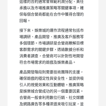
這樣的合約通常會規範利潤分配、責任
承擔以及市場推廣策略等關鍵事項，確
保每個合營商都能在合作中獲得合理的
回報。
接下來，娛樂城的運作流程通常包括市
場調研、產品開發、推廣及客戶服務等
多個環節。市場調研是合營商瞭解目標
客群需求的關鍵步驟，透過數據分析和
消費者調查，合營商可以針對性地開發
符合市場需求的遊戲及娛樂產品。
產品開發階段則需要技術團隊的支援，
確保遊戲的穩定性與安全性，並提供吸
引人的視覺效果和互動體驗。推廣策略
是娛樂城合營成功的另一個重要因素。
合營商一般會利用數位行銷、社交媒體
及網路廣告等多種渠道來吸引玩家，並