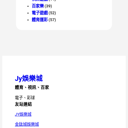
百家樂
(39)
電子遊戲
(52)
體育運彩
(57)
Jy娛樂城
體育、視訊、百家
電子、彩球
友站連結
JY娛樂城
金鈦城娛樂城