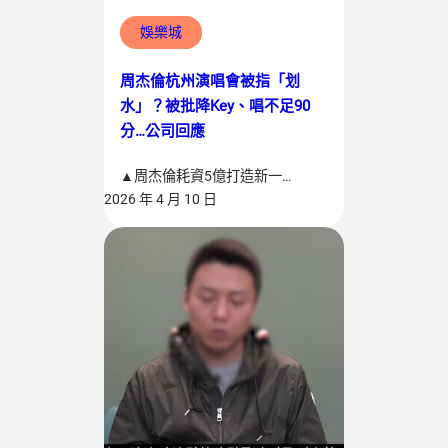
娛樂城
周杰倫杭州演唱會被指「划
水」？被批降Key、唱不足90
分…公司回應
▲周杰倫耗資5億打造新一…
2026 年 4 月 10 日