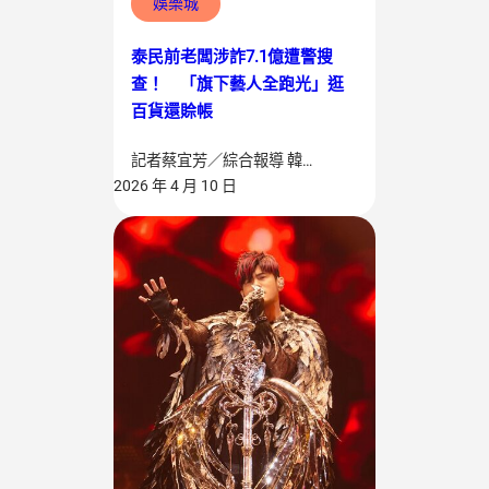
娛樂城
泰民前老闆涉詐7.1億遭警搜
查！ 「旗下藝人全跑光」逛
百貨還賒帳
記者蔡宜芳／綜合報導 韓…
2026 年 4 月 10 日