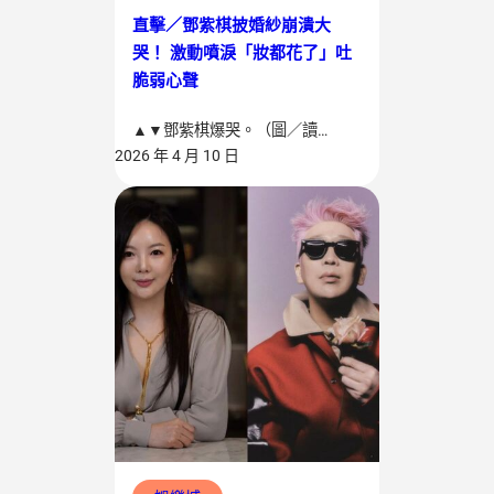
直擊／鄧紫棋披婚紗崩潰大
哭！ 激動噴淚「妝都花了」吐
脆弱心聲
▲▼鄧紫棋爆哭。（圖／讀…
2026 年 4 月 10 日