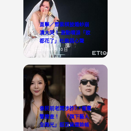
直擊／鄧紫棋披婚紗崩
潰大哭！ 激動噴淚「妝
都花了」吐脆弱心聲
2026 年 4 月 10 日
泰民前老闆涉詐7.1億遭
警搜查！ 「旗下藝人
全跑光」逛百貨還賒帳