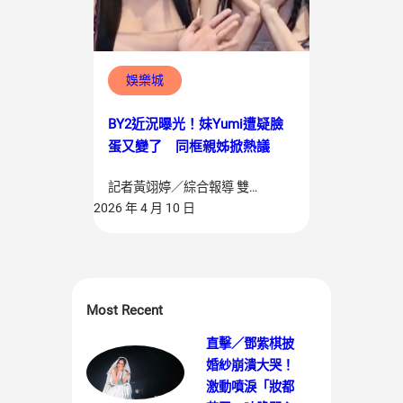
娛樂城
BY2近況曝光！妹Yumi遭疑臉
蛋又變了 同框親姊掀熱議
記者黃翊婷／綜合報導 雙…
2026 年 4 月 10 日
Most Recent
直擊／鄧紫棋披
婚紗崩潰大哭！
激動噴淚「妝都