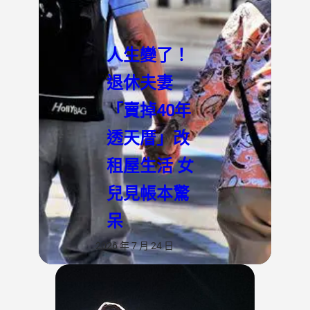
人生變了！
退休夫妻
「賣掉40年
透天厝」改
租屋生活 女
兒見帳本驚
呆
2026 年 7 月 24 日