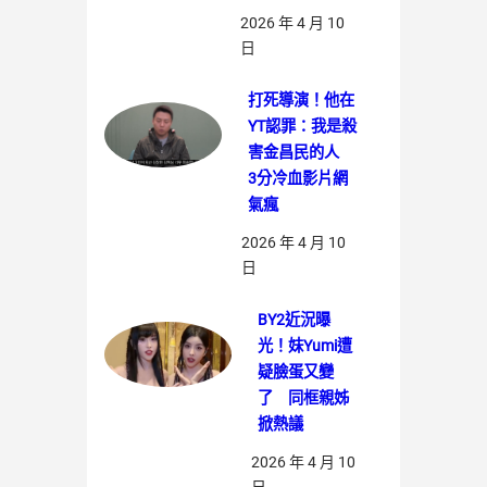
2026 年 4 月 10
日
打死導演！他在
YT認罪：我是殺
害金昌民的人
3分冷血影片網
氣瘋
2026 年 4 月 10
日
BY2近況曝
光！妹Yumi遭
疑臉蛋又變
了 同框親姊
掀熱議
2026 年 4 月 10