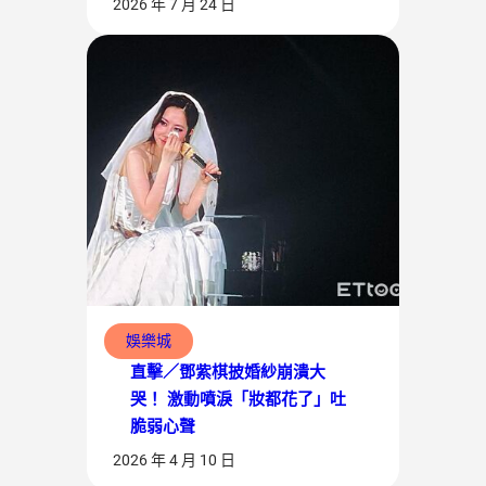
2026 年 7 月 24 日
娛樂城
直擊／鄧紫棋披婚紗崩潰大
哭！ 激動噴淚「妝都花了」吐
脆弱心聲
2026 年 4 月 10 日