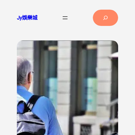
跳
至
Search
Jy娛樂城
主
要
內
容