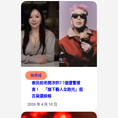
娛樂城
泰民前老闆涉詐7.1億遭警搜
查！ 「旗下藝人全跑光」逛
百貨還賒帳
2026 年 4 月 10 日