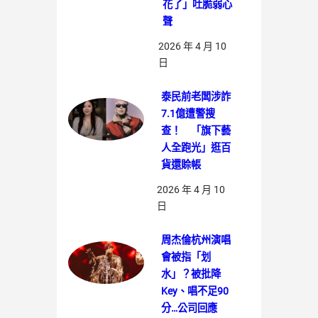
花了」吐脆弱心
聲
2026 年 4 月 10
日
泰民前老闆涉詐
7.1億遭警搜
查！ 「旗下藝
人全跑光」逛百
貨還賒帳
2026 年 4 月 10
日
周杰倫杭州演唱
會被指「划
水」？被批降
Key、唱不足90
分…公司回應