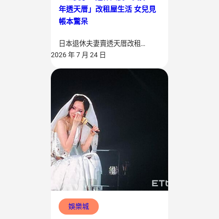
年透天厝」改租屋生活 女兒見
帳本驚呆
日本退休夫妻賣透天厝改租…
2026 年 7 月 24 日
娛樂城