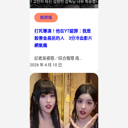
娛樂城
打死導演！他在YT認罪：我是
殺害金昌民的人 3分冷血影片
網氣瘋
記者吳睿慈／綜合報導 南…
2026 年 4 月 10 日