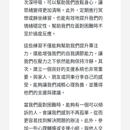
次深呼吸，可以幫助我們放鬆身心，讓
思緒變得更加清晰。此外，定期進行冥
想或靜坐練習，也能有效地提升我們的
情緒穩定性，幫助我們在面對困難時不
至於過度反應。
這些練習不僅能夠幫助我們提升專注
力，還能增強我們的自我調節能力，讓
我們在壓力之下依然能夠保持冷靜。其
次，建立一個良好的支援系統也非常重
要。與家人、朋友或同事分享自己的感
受，能夠讓我們減輕心理負擔，並獲得
他們的支援與建議。
當我們面對困難時，能夠有一個可以傾
訴的人，會讓我們感到不再孤單，從而
更容易找到解決問題的辦法。此外，參
加一些心理輔導或支援小組，與他人交