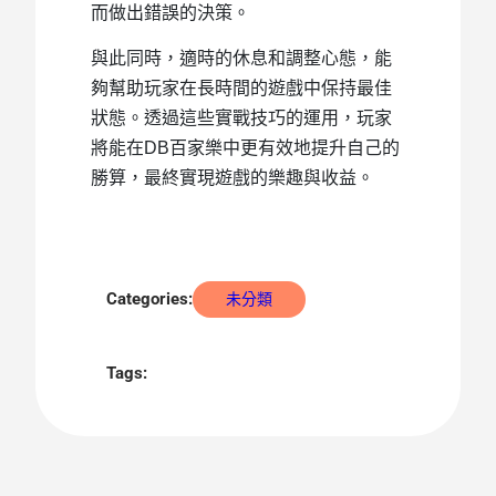
而做出錯誤的決策。
與此同時，適時的休息和調整心態，能
夠幫助玩家在長時間的遊戲中保持最佳
狀態。透過這些實戰技巧的運用，玩家
將能在DB百家樂中更有效地提升自己的
勝算，最終實現遊戲的樂趣與收益。
Categories:
未分類
Tags: