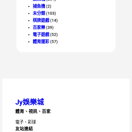
捕魚機
(2)
未分類
(103)
棋牌遊戲
(14)
百家樂
(39)
電子遊戲
(52)
體育運彩
(57)
Jy娛樂城
體育、視訊、百家
電子、彩球
友站連結