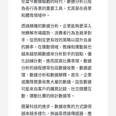
在當今數據驅動的時代，數據分析已成
為各行各業的重要工具，尤其是在商業
和體育領域中。
透過精確的數據分析，企業能夠更深入
地瞭解市場趨勢、消費者行為及競爭對
手，從而制定更有效的策略以提升自身
的勝率。在運動領域，教練和運動員也
越來越依賴數據來分析對手的弱點，優
化訓練計劃，進而提高比賽表現。數據
分析的過程通常包括數據收集、數據處
理、數據分析和數據解釋。首先，企業
或團隊需要收集大量的數據，這些數據
可能來自客戶的購買記錄、社交媒體互
動、運動比賽的統計數據等。
隨著科技的進步，數據收集的方式變得
越來越多樣化，無論是透過傳感器、應