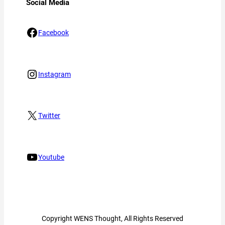
Social Media
Facebook
Instagram
Twitter
Youtube
Copyright WENS Thought, All Rights Reserved