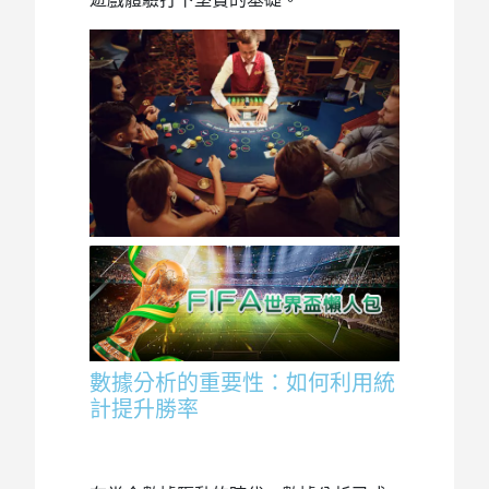
數據分析的重要性：如何利用統
計提升勝率