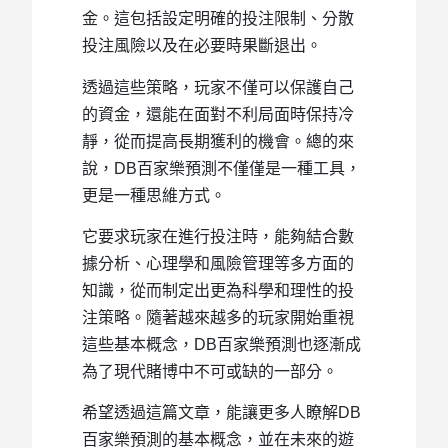
金。這包括設定明確的投注限制、分散
投注風險以及在必要時果斷退出。
透過這些策略，玩家不僅可以保護自己
的資金，還能在面對不利局面時保持冷
靜，從而提高長期獲利的機會。總的來
說，DB百家樂預測不僅僅是一種工具，
更是一種思維方式。
它要求玩家在進行投注時，能夠結合數
據分析、心理學和風險管理等多方面的
知識，從而制定出更為科學和理性的投
注策略。隨著越來越多的玩家開始重視
這些基本概念，DB百家樂預測也逐漸成
為了現代賭博中不可或缺的一部分。
希望透過這篇文章，能讓更多人瞭解DB
百家樂預測的基本概念，並在未來的遊