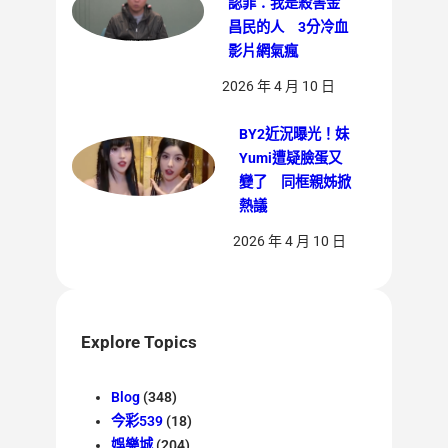
認罪：我是殺害金
昌民的人 3分冷血
影片網氣瘋
2026 年 4 月 10 日
BY2近況曝光！妹
Yumi遭疑臉蛋又
變了 同框親姊掀
熱議
2026 年 4 月 10 日
Explore Topics
Blog
(348)
今彩539
(18)
娛樂城
(204)