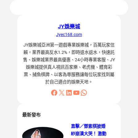
JY娛樂城
Jyec168.com
JY娛樂城亞洲第一遊戲專業娛樂城，百萬玩家信
賴，業界最高反水1.2%，即時退水返水，快速託
售、娛樂城業界最高優惠、24小時專業客服、JY
娛樂城提供真人視訊百家樂、老虎機、體育彩
票、捕魚棋牌、以客為尊服務讓每位玩家找到屬
於自己適合的娛樂天地。
最新發布
直擊／鄧紫棋披婚
紗崩潰大哭！ 激動