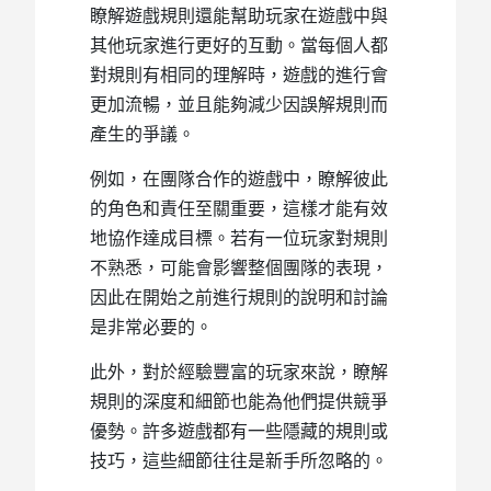
瞭解遊戲規則還能幫助玩家在遊戲中與
其他玩家進行更好的互動。當每個人都
對規則有相同的理解時，遊戲的進行會
更加流暢，並且能夠減少因誤解規則而
產生的爭議。
例如，在團隊合作的遊戲中，瞭解彼此
的角色和責任至關重要，這樣才能有效
地協作達成目標。若有一位玩家對規則
不熟悉，可能會影響整個團隊的表現，
因此在開始之前進行規則的說明和討論
是非常必要的。
此外，對於經驗豐富的玩家來說，瞭解
規則的深度和細節也能為他們提供競爭
優勢。許多遊戲都有一些隱藏的規則或
技巧，這些細節往往是新手所忽略的。