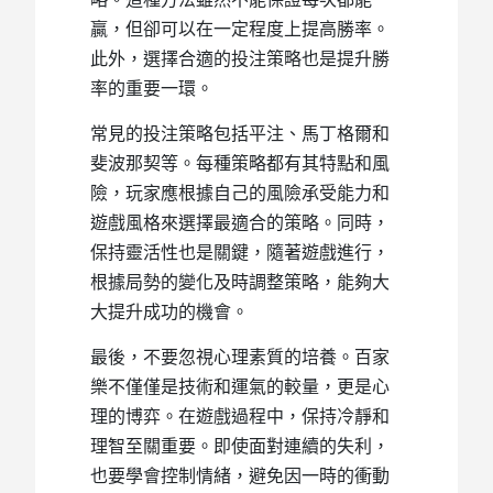
贏，但卻可以在一定程度上提高勝率。
此外，選擇合適的投注策略也是提升勝
率的重要一環。
常見的投注策略包括平注、馬丁格爾和
斐波那契等。每種策略都有其特點和風
險，玩家應根據自己的風險承受能力和
遊戲風格來選擇最適合的策略。同時，
保持靈活性也是關鍵，隨著遊戲進行，
根據局勢的變化及時調整策略，能夠大
大提升成功的機會。
最後，不要忽視心理素質的培養。百家
樂不僅僅是技術和運氣的較量，更是心
理的博弈。在遊戲過程中，保持冷靜和
理智至關重要。即使面對連續的失利，
也要學會控制情緒，避免因一時的衝動