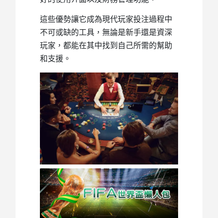
這些優勢讓它成為現代玩家投注過程中
不可或缺的工具，無論是新手還是資深
玩家，都能在其中找到自己所需的幫助
和支援。