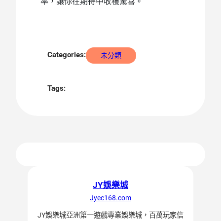
率，讓你在期待中收穫驚喜。
Categories:
未分類
Tags:
JY娛樂城
Jyec168.com
JY娛樂城亞洲第一遊戲專業娛樂城，百萬玩家信