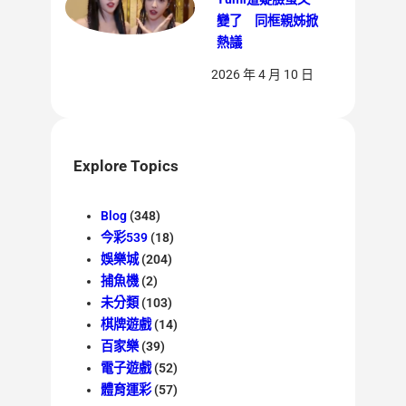
變了 同框親姊掀
熱議
2026 年 4 月 10 日
Explore Topics
Blog
(348)
今彩539
(18)
娛樂城
(204)
捕魚機
(2)
未分類
(103)
棋牌遊戲
(14)
百家樂
(39)
電子遊戲
(52)
體育運彩
(57)