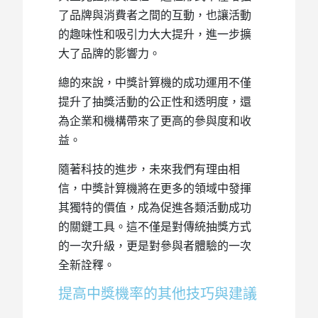
了品牌與消費者之間的互動，也讓活動
的趣味性和吸引力大大提升，進一步擴
大了品牌的影響力。
總的來說，中獎計算機的成功運用不僅
提升了抽獎活動的公正性和透明度，還
為企業和機構帶來了更高的參與度和收
益。
隨著科技的進步，未來我們有理由相
信，中獎計算機將在更多的領域中發揮
其獨特的價值，成為促進各類活動成功
的關鍵工具。這不僅是對傳統抽獎方式
的一次升級，更是對參與者體驗的一次
全新詮釋。
提高中獎機率的其他技巧與建議