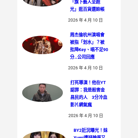
「旗下藝人全跑
光」逛百貨還賒帳
2026 年 4 月 10 日
周杰倫杭州演唱會
被指「划水」？被
批降Key、唱不足90
分…公司回應
2026 年 4 月 10 日
打死導演！他在YT
認罪：我是殺害金
昌民的人 3分冷血
影片網氣瘋
2026 年 4 月 10 日
BY2近況曝光！妹
Yumi遭疑臉蛋又