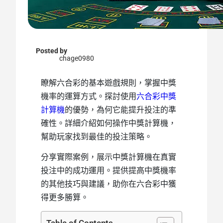
Posted by
chage0980
瞭解六合彩的基本遊戲規則，掌握中獎
機率的運算方式。探討使用
六合彩中獎
計算機
的優勢，為何它能提升投注的準
確性。詳細介紹如何操作中獎計算機，
幫助玩家找到最佳的投注策略。
分享實際案例，展示中獎計算機在真實
投注中的成功運用。提供提高中獎機率
的其他技巧與建議，助你在六合彩中獲
得更多勝算。