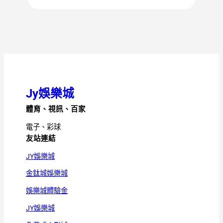
Jy娛樂城
體育、視訊、百家
電子、彩球
友站連結
JY娛樂城
金鈦城娛樂城
娛樂城體驗金
JY娛樂城