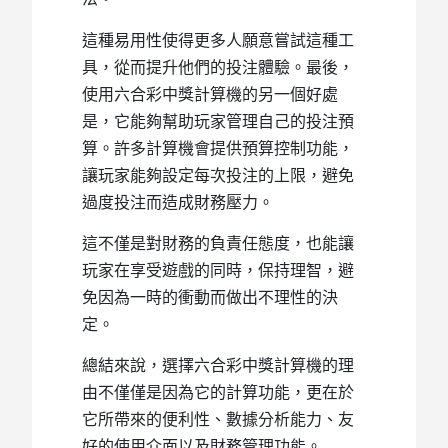
這種易用性使得更多人願意嘗試這種工
具，從而提升他們的投注體驗。最後，
使用六合彩中獎計算機的另一個好處
是，它能夠幫助玩家管理自己的投注預
算。許多計算機會提供預算控制功能，
讓玩家能夠設定每次投注的上限，避免
過度投注而造成財務壓力。
這不僅是對財務的負責任態度，也能讓
玩家在享受遊戲的同時，保持理智，避
免因為一時的衝動而做出不理性的決
定。
總結來說，選擇六合彩中獎計算機的理
由不僅僅是因為它的計算功能，更在於
它所帶來的便利性、數據分析能力、友
好的使用介面以及財務管理功能。