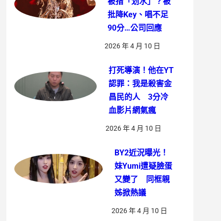
被指「划水」？被
批降Key、唱不足
90分…公司回應
2026 年 4 月 10 日
打死導演！他在YT
認罪：我是殺害金
昌民的人 3分冷
血影片網氣瘋
2026 年 4 月 10 日
BY2近況曝光！
妹Yumi遭疑臉蛋
又變了 同框親
姊掀熱議
2026 年 4 月 10 日