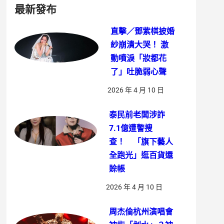
最新發布
直擊／鄧紫棋披婚
紗崩潰大哭！ 激
動噴淚「妝都花
了」吐脆弱心聲
2026 年 4 月 10 日
泰民前老闆涉詐
7.1億遭警搜
查！ 「旗下藝人
全跑光」逛百貨還
賒帳
2026 年 4 月 10 日
周杰倫杭州演唱會