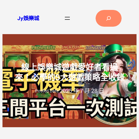
Jy娛樂城
線上娛樂城遊戲愛好者看過
來！必學的5大遊戲策略全收錄
2025 年 7 月 28 日
Posted Date: