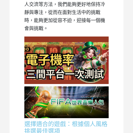
人交流等方法，我們能夠更好地保持冷
靜與專注，從而在面對生活中的挑戰
時，能夠更加從容不迫，迎接每一個機
會與挑戰。
選擇適合的遊戲：根據個人風格
挑選最佳選項