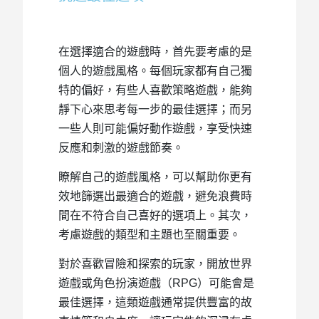
在選擇適合的遊戲時，首先要考慮的是
個人的遊戲風格。每個玩家都有自己獨
特的偏好，有些人喜歡策略遊戲，能夠
靜下心來思考每一步的最佳選擇；而另
一些人則可能偏好動作遊戲，享受快速
反應和刺激的遊戲節奏。
瞭解自己的遊戲風格，可以幫助你更有
效地篩選出最適合的遊戲，避免浪費時
間在不符合自己喜好的選項上。其次，
考慮遊戲的類型和主題也至關重要。
對於喜歡冒險和探索的玩家，開放世界
遊戲或角色扮演遊戲（RPG）可能會是
最佳選擇，這類遊戲通常提供豐富的故