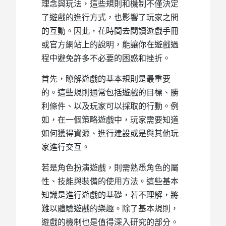
理念與玩法，這些規則和機制不僅決定
了遊戲的進行方式，也影響了玩家之間
的互動。因此，花時間去閱讀遊戲手冊
或官方網站上的說明，能讓你在遊戲過
程中避免許多不必要的困惑和挫折。
首先，瞭解遊戲的基本規則是最重要
的。這些規則通常包括遊戲的目標、勝
利條件、以及玩家可以採取的行動。例
如，在一個策略遊戲中，玩家需要知道
如何獲得資源、進行建設或是與其他玩
家進行交互。
若是角色扮演遊戲，則需熟悉角色的屬
性、技能與裝備的使用方法。這些基本
知識是進行遊戲的基礎，若不理解，將
難以體驗遊戲的樂趣。除了基本規則，
遊戲的機制也是值得深入研究的部分。