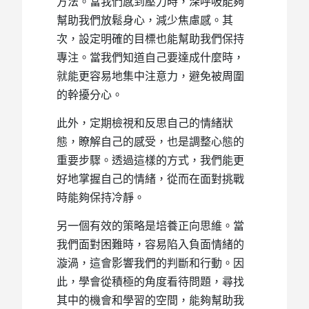
方法。當我們感到壓力時，深呼吸能夠
幫助我們放鬆身心，減少焦慮感。其
次，設定明確的目標也能幫助我們保持
專注。當我們知道自己要達成什麼時，
就能更容易地集中注意力，避免被周圍
的幹擾分心。
此外，定期檢視和反思自己的情緒狀
態，瞭解自己的感受，也是調整心態的
重要步驟。透過這樣的方式，我們能更
好地掌握自己的情緒，從而在面對挑戰
時能夠保持冷靜。
另一個有效的策略是培養正向思維。當
我們面對困難時，容易陷入負面情緒的
漩渦，這會影響我們的判斷和行動。因
此，學會從積極的角度看待問題，尋找
其中的機會和學習的空間，能夠幫助我