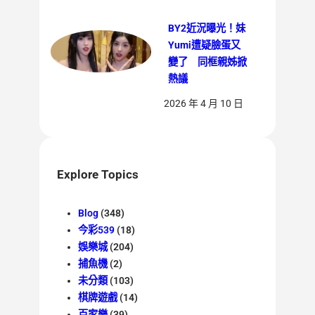
BY2近況曝光！妹
Yumi遭疑臉蛋又
變了 同框親姊掀
熱議
2026 年 4 月 10 日
Explore Topics
Blog
(348)
今彩539
(18)
娛樂城
(204)
捕魚機
(2)
未分類
(103)
棋牌遊戲
(14)
百家樂
(39)