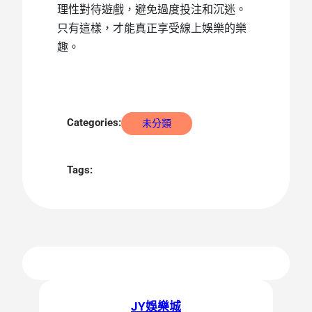
理性對待遊戲，避免過度投注和沉迷。
只有這樣，才能真正享受線上娛樂的樂
趣。
Categories:
未分類
Tags:
JY娛樂城