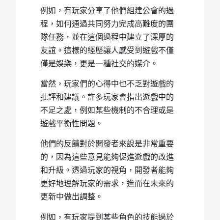
例如，有玩家分享了他們組建公會的過
程，如何通過共同努力完成高難度的團
隊任務，並在這個過程中建立了深厚的
友誼。這樣的經歷讓人感受到遊戲不僅
僅是娛樂，更是一種社交的媒介。
當然，玩家們的心得中也不乏對遊戲的
批評和建議。許多玩家會指出遊戲中的
不足之處，例如某些機制的不合理或是
遊戲平衡性問題。
他們的反饋對於開發者來說是非常重要
的，因為這些意見能夠促進遊戲的改進
和升級。透過玩家的視角，開發者能夠
更好地理解玩家的需求，進而在未來的
更新中做出調整。
例如，有玩家提到某些角色的技能過於