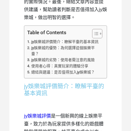
的實際情況。最後，總結文章內容並提
供建議，幫助讀者判斷是否值得加入jy娛
樂城，做出明智的選擇。
Table of Contents
jy娛樂城評價簡介：瞭解平臺的基本資訊
jy娛樂城的優勢：為何選擇這個娛樂平
臺？
jy娛樂城的劣勢：使用者需注意的風險
使用者心得：真實玩家的體驗分享
總結與建議：是否值得加入jy娛樂城？
jy娛樂城評價簡介：瞭解平臺的
基本資訊
jy娛樂城評價
是一個新興的線上娛樂平
臺，致力於為玩家提供多樣化的遊戲體