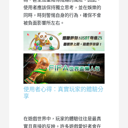
使用者應該保持獨立思考，並在娛樂的
同時，時刻警惕自身的行為，確保不會
被負面影響所左右。
使用者心得：真實玩家的體驗分
享
在遊戲世界中，玩家的體驗往往是最真
實且直接的反映。許多遊戲愛好者會在