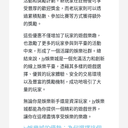
活動和獎勵計劃。新玩家在註冊後可享
受豐厚的歡迎獎金，而老玩家則可以透
過累積點數、參加比賽等方式獲得額外
的獎勵。
這些優惠不僅增加了玩家的遊戲樂趣，
也激勵了更多的玩家參與到平臺的活動
中來，形成了一個活躍的娛樂社群。總
結來說，jy娛樂城是一個充滿活力和創新
的線上娛樂平臺，憑藉其多樣的遊戲選
擇、優質的玩家體驗、安全的交易環境
以及豐富的獎勵機制，成功地吸引了大
量的玩家。
無論你是娛樂新手還是資深玩家，jy娛樂
城都能為你提供一個精彩的遊戲世界，
讓你在這裡盡情享受娛樂的樂趣。