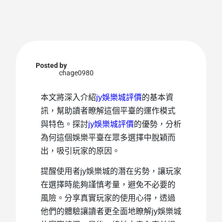
Posted by
chage0980
本文將深入介紹
jy娛樂城評價
的基本資
訊，幫助讀者瞭解這個平臺的運作模式
與特色。探討
jy娛樂城評價
的優勢，分析
為何這個娛樂平臺在眾多選擇中脫穎而
出，吸引玩家的原因。
提醒使用者jy娛樂城的潛在劣勢，讓玩家
在選擇時能夠謹慎考量，避免不必要的
風險。分享真實玩家的使用心得，透過
他們的體驗讓讀者更全面地瞭解jy娛樂城