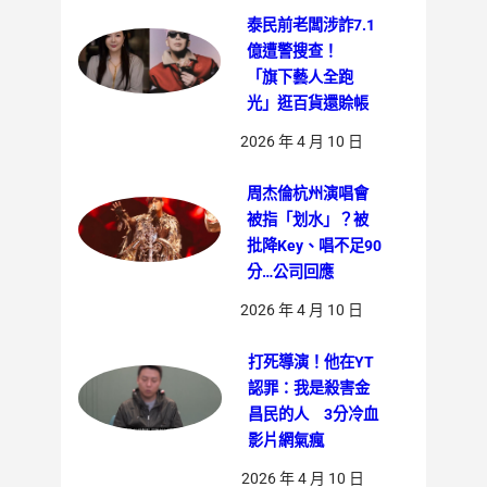
泰民前老闆涉詐7.1
億遭警搜查！
「旗下藝人全跑
光」逛百貨還賒帳
2026 年 4 月 10 日
周杰倫杭州演唱會
被指「划水」？被
批降Key、唱不足90
分…公司回應
2026 年 4 月 10 日
打死導演！他在YT
認罪：我是殺害金
昌民的人 3分冷血
影片網氣瘋
2026 年 4 月 10 日