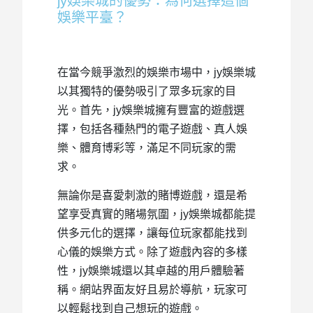
jy娛樂城的優勢：為何選擇這個
娛樂平臺？
在當今競爭激烈的娛樂市場中，jy娛樂城
以其獨特的優勢吸引了眾多玩家的目
光。首先，jy娛樂城擁有豐富的遊戲選
擇，包括各種熱門的電子遊戲、真人娛
樂、體育博彩等，滿足不同玩家的需
求。
無論你是喜愛刺激的賭博遊戲，還是希
望享受真實的賭場氛圍，jy娛樂城都能提
供多元化的選擇，讓每位玩家都能找到
心儀的娛樂方式。除了遊戲內容的多樣
性，jy娛樂城還以其卓越的用戶體驗著
稱。網站界面友好且易於導航，玩家可
以輕鬆找到自己想玩的遊戲。