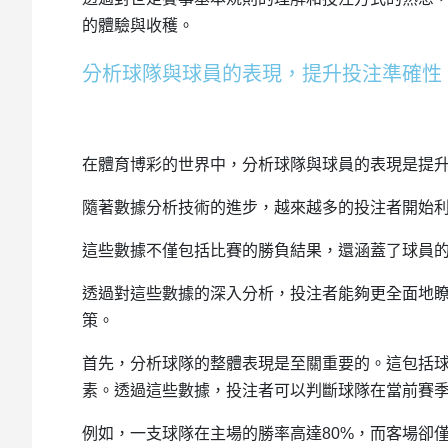
的體驗與收穫。
分析球隊與球員的表現，提升投注準確性
在體育博彩的世界中，分析球隊與球員的表現是提
隨著數據分析技術的進步，越來越多的投注者開始
這些數據不僅包括比賽的勝負結果，還涵蓋了球員
透過對這些數據的深入分析，投注者能夠更全面地
策。
首先，分析球隊的整體表現是至關重要的。這包括
素。透過這些數據，投注者可以判斷球隊在當前賽
例如，一支球隊在主場的勝率高達80%，而客場卻