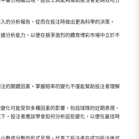
和平臺也相繼出現，這些工具能夠幫助投注者更高效地分
深入的分析報告，從而在投注時做出更為科學的決策。
數據分析能力，以便在競爭激烈的體育博彩市場中立於不
關注的關鍵因素。掌握賠率的變化不僅能幫助投注者理解
些變化可能受到多種因素的影響，包括球隊的近期表現、
況下，投注者應該學會如何分析這些變化，以便在最佳時
以小數或分數的形式呈現，代表了投注者在成功投注後可