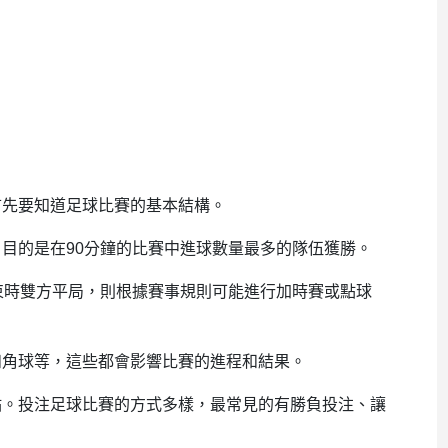
首先要知道足球比賽的基本結構。
目的是在90分鐘的比賽中進球數量最多的隊伍獲勝。
束時雙方平局，則根據賽事規則可能進行加時賽或點球
和角球等，這些都會影響比賽的進程和結果。
點。投注足球比賽的方式多樣，最常見的有勝負投注、讓