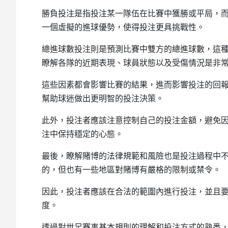
勝負投注是指投注某一隊伍在比賽中獲勝或平局，
一個虛擬的進球優勢，使得投注更具挑戰性。
總進球數投注則是預測比賽中雙方的總進球數，這
瞭解各隊的近期表現、球員狀態以及受傷情況是非
這些因素都會影響比賽的結果，進而影響投注的回
幫助球迷做出更明智的投注決策。
此外，投注者應該注意控制自己的投注金額，避免
注中保持穩定的心態。
最後，瞭解賭博的法律規範和風險也是投注過程中
的，但也有一些地區對賭博有嚴格的限制或禁令。
因此，投注者應該在合法的範圍內進行投注，並且
度。
透過對世足賽事基本規則的理解和投注方式的熟悉