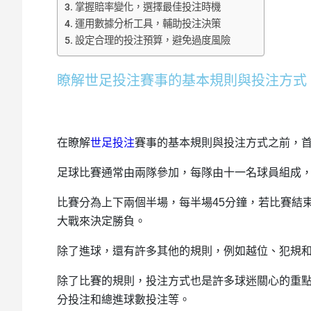
掌握賠率變化，選擇最佳投注時機
運用數據分析工具，輔助投注決策
設定合理的投注預算，避免過度風險
瞭解世足投注賽事的基本規則與投注方式
在瞭解
世足投注
賽事的基本規則與投注方式之前，
足球比賽通常由兩隊參加，每隊由十一名球員組成，
比賽分為上下兩個半場，每半場45分鐘，若比賽結
大戰來決定勝負。
除了進球，還有許多其他的規則，例如越位、犯規
除了比賽的規則，投注方式也是許多球迷關心的重
分投注和總進球數投注等。