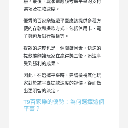
驗。最後，玩家還應該考慮平臺的支付
選項及提款速度。
優秀的百家樂遊戲平臺應該提供多種方
便的存款和提款方式，包括信用卡、電
子錢包及銀行轉帳等。
提款的速度也是一個關鍵因素，快速的
提款能夠讓玩家在贏得獎金後，迅速享
受到勝利的成果。
因此，在選擇平臺時，建議檢視其他玩
家對於該平臺提款速度的評價，從而做
出更明智的決定。
T9百家樂的優勢：為何選擇這個
平臺？