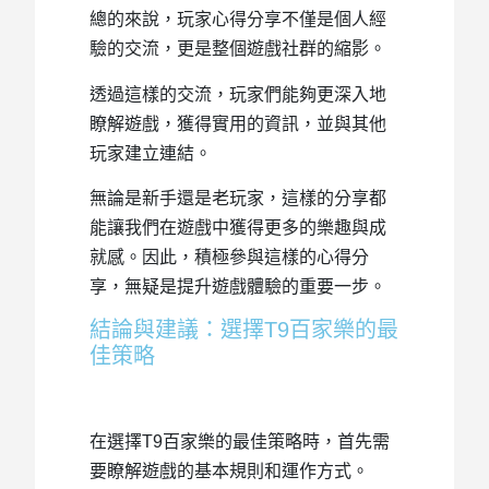
總的來說，玩家心得分享不僅是個人經
驗的交流，更是整個遊戲社群的縮影。
透過這樣的交流，玩家們能夠更深入地
瞭解遊戲，獲得實用的資訊，並與其他
玩家建立連結。
無論是新手還是老玩家，這樣的分享都
能讓我們在遊戲中獲得更多的樂趣與成
就感。因此，積極參與這樣的心得分
享，無疑是提升遊戲體驗的重要一步。
結論與建議：選擇T9百家樂的最
佳策略
在選擇T9百家樂的最佳策略時，首先需
要瞭解遊戲的基本規則和運作方式。