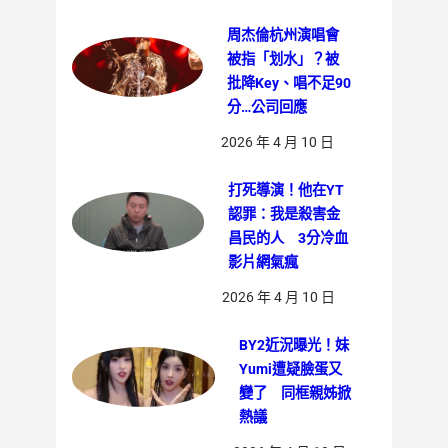
周杰倫杭州演唱會
被指「划水」？被
批降Key、唱不足90
分…公司回應
2026 年 4 月 10 日
打死導演！他在YT
認罪：我是殺害金
昌民的人 3分冷血
影片網氣瘋
2026 年 4 月 10 日
BY2近況曝光！妹
Yumi遭疑臉蛋又
變了 同框親姊掀
熱議