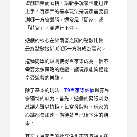
遊戲節奏而著稱，讓新手玩家也能迅速
上手。百家樂的基本玩法是玩家需要預
測哪一方會獲勝，通常是「閒家」或
「莊家」，並進行下注。
遊戲的核心在於兩者之間的點數比較，
最終點數接近9的那一方將成為贏家。
這種簡單的規則使得百家樂成為一個不
需要太多策略的遊戲，讓玩家能夠輕鬆
享受遊戲的樂趣。
除了基本的玩法，
T9百家樂評價
還有許
多獨特的魅力。首先，遊戲的緊張刺激
感讓人難以抗拒。每當發牌時，玩家的
心跳都會加速，期待著自己所下注的結
果。
其次，百家樂的社交性也不容忽視。在