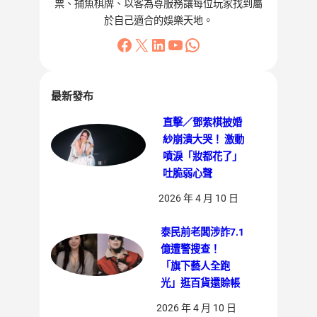
票、捕魚棋牌、以客為尊服務讓每位玩家找到屬
於自己適合的娛樂天地。
最新發布
直擊／鄧紫棋披婚
紗崩潰大哭！ 激動
噴淚「妝都花了」
吐脆弱心聲
2026 年 4 月 10 日
泰民前老闆涉詐7.1
億遭警搜查！
「旗下藝人全跑
光」逛百貨還賒帳
2026 年 4 月 10 日