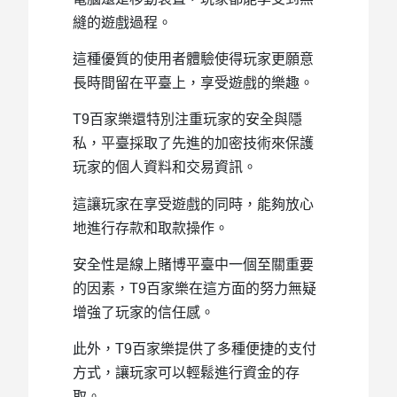
縫的遊戲過程。
這種優質的使用者體驗使得玩家更願意
長時間留在平臺上，享受遊戲的樂趣。
T9百家樂還特別注重玩家的安全與隱
私，平臺採取了先進的加密技術來保護
玩家的個人資料和交易資訊。
這讓玩家在享受遊戲的同時，能夠放心
地進行存款和取款操作。
安全性是線上賭博平臺中一個至關重要
的因素，T9百家樂在這方面的努力無疑
增強了玩家的信任感。
此外，T9百家樂提供了多種便捷的支付
方式，讓玩家可以輕鬆進行資金的存
取。