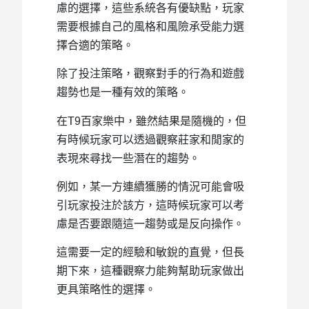
慮的選擇，這些系統各有優缺點，玩家
需要根據自己的風格和風險承受能力選
擇合適的策略。
除了投注策略，觀察對手的行為和遊戲
趨勢也是一種有效的策略。
在T9百家樂中，雖然結果是隨機的，但
有時候玩家可以透過觀察莊家和閒家的
表現來尋找一些潛在的趨勢。
例如，某一方連續獲勝的情況可能會吸
引玩家投注於該方，這時候玩家可以考
慮是否要跟隨這一趨勢或是反向操作。
這需要一定的經驗和敏銳的直覺，但長
期下來，這種觀察力能夠幫助玩家做出
更具策略性的選擇。