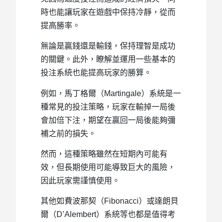
時也能讓玩家在遊戲中保持冷靜，從而
提高勝率。
無論是贏錢還是輸錢，保持理智是成功
的關鍵。此外，瞭解並運用一些基本的
投注系統也能提高玩家的勝算。
例如，馬丁格爾（Martingale）系統是一
種常見的投注策略，玩家在輸掉一局後
會加倍下注，期望在贏回一局後能夠彌
補之前的損失。
然而，這種策略雖然在短期內可能有
效，但長期使用可能導致巨大的風險，
因此玩家需謹慎使用。
其他如費波那契（Fibonacci）或達朗貝
爾（D’Alembert）系統等也都是值得考