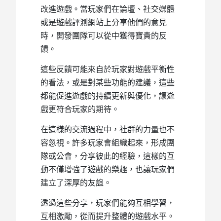
改進遊戲。當玩家們在論壇、社交媒體
或是遊戲評測網站上分享他們的意見
時，開發團隊可以從中獲得寶貴的反
饋。
這些反饋可能來自於玩家對遊戲平衡性
的看法，或是對某些功能的建議，這些
都能促進遊戲的持續更新與優化，讓遊
戲更符合玩家的期待。
在這樣的交流過程中，社群的力量也不
容忽視。許多玩家會組織起來，形成團
隊或公會，分享彼此的經驗，這樣的互
動不僅增強了遊戲的樂趣，也讓玩家們
建立了深厚的友誼。
透過這些分享，玩家們能夠互相學習，
互相激勵，從而提升整體的遊戲水平。