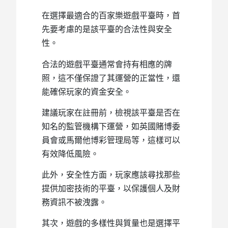
在選擇最適合的百家樂遊戲平臺時，首
先要考慮的是該平臺的合法性與安全
性。
合法的遊戲平臺通常會持有相應的牌
照，這不僅保證了其運營的正當性，還
能確保玩家的資金安全。
建議玩家在註冊前，檢視該平臺是否在
知名的監管機構下運營，如英國賭博委
員會或馬爾他博彩管理局等，這樣可以
有效降低風險。
此外，安全性方面，玩家應該尋找那些
提供加密技術的平臺，以保護個人及財
務資訊不被洩露。
其次，遊戲的多樣性與質量也是選擇平