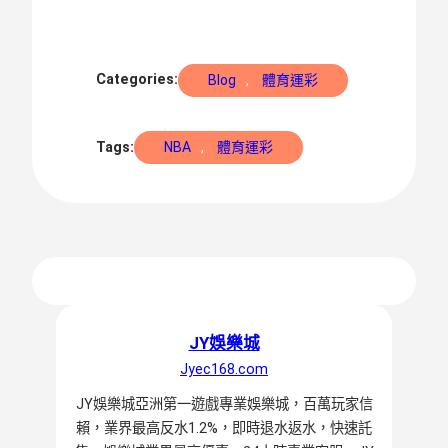
Categories:
Blog
, 
體育運彩
Tags:
NBA
, 
體育運彩
JY娛樂城
Jyec168.com
JY娛樂城亞洲第一遊戲專業娛樂城，百萬玩家信
賴，業界最高反水1.2%，即時退水返水，快速託