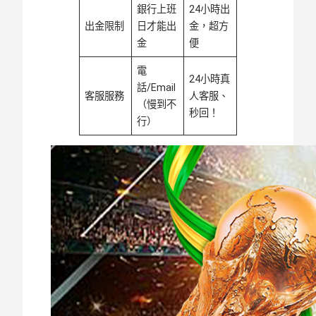
銀行上班
24小時出
出金限制
日才能出
金，超方
金
便
電
24小時真
話/Email
客服服務
人客服、
（慢到不
秒回！
行）