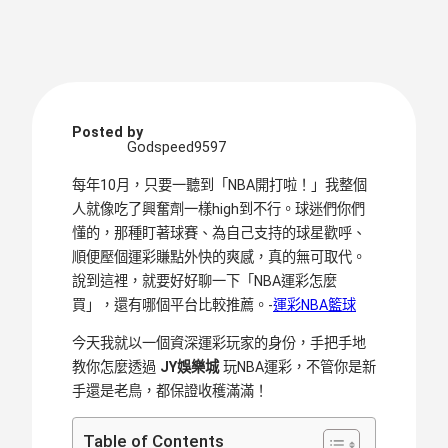
Posted by
Godspeed9597
每年10月，只要一聽到「NBA開打啦！」我整個
人就像吃了興奮劑一樣high到不行。球迷們你們
懂的，那種盯著球賽、為自己支持的球星歡呼、
順便壓個運彩賺點外快的爽感，真的無可取代。
說到這裡，就要好好聊一下「NBA運彩怎麼
買」，還有哪個平台比較推薦。-
運彩NBA籃球
今天我就以一個資深運彩玩家的身份，手把手地
教你怎麼透過
JY娛樂城
玩NBA運彩，不管你是新
手還是老鳥，都保證收穫滿滿！
Table of Contents