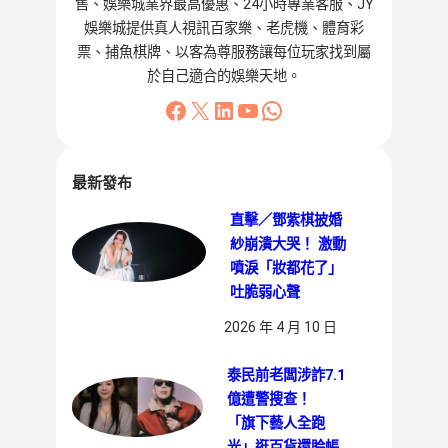
售、娛樂城業界最高優惠、24小時專業客服、JY
娛樂城提供真人視訊百家樂、老虎機、體育彩
票、捕魚棋牌、以客為尊服務讓每位玩家找到屬
於自己適合的娛樂天地。
Facebook
X
LinkedIn
YouTube
WhatsApp
最新發布
直擊／鄧紫棋披婚
紗崩潰大哭！ 激動
噴淚「妝都花了」
吐脆弱心聲
2026 年 4 月 10 日
泰民前老闆涉詐7.1
億遭警搜查！
「旗下藝人全跑
光」逛百貨還賒帳