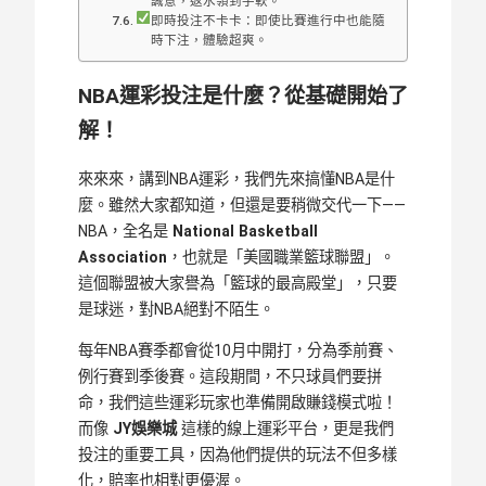
誠意，返水領到手軟。
即時投注不卡卡：即使比賽進行中也能隨
時下注，體驗超爽。
NBA運彩投注是什麼？從基礎開始了
解！
來來來，講到NBA運彩，我們先來搞懂NBA是什
麼。雖然大家都知道，但還是要稍微交代一下——
NBA，全名是
National Basketball
Association
，也就是「美國職業籃球聯盟」。
這個聯盟被大家譽為「籃球的最高殿堂」，只要
是球迷，對NBA絕對不陌生。
每年NBA賽季都會從10月中開打，分為季前賽、
例行賽到季後賽。這段期間，不只球員們要拼
命，我們這些運彩玩家也準備開啟賺錢模式啦！
而像
JY娛樂城
這樣的線上運彩平台，更是我們
投注的重要工具，因為他們提供的玩法不但多樣
化，賠率也相對更優渥。