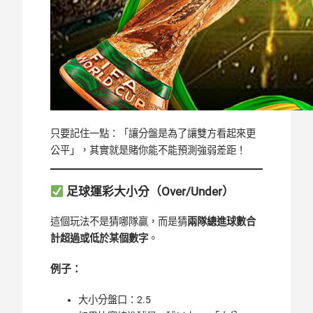
只要記住一點：「讓分盤是為了讓雙方看起來更
公平」，其實就是賭你能不能預測強弱差距！
足球運彩大小分（Over/Under）
這個玩法不是猜哪隊贏，而是猜
兩隊總進球數合
計超過或低於某個數字
。
例子：
大小分盤口：2.5