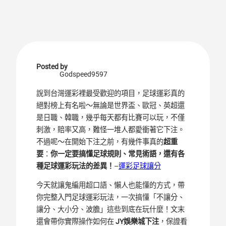
Posted by
Godspeed9597
說到台灣運彩裡最受歡迎的項目，足球運彩真的
絕對榜上有名啦～無論是世界盃、歐冠、英超還
是日職、韓職，幾乎每天都有比賽可以玩，不僅
刺激，賠率又高，難怪一堆人都愛衝著它下注。
不過呢～在開始下注之前，有幾件事真的
超重
要
：
你一定要搞懂足球規則、常見術語，還有各
種足球運彩玩法的差異！
–
運彩足球讓分
今天就讓鬼編用超口語、懶人也能懂的方式，帶
你完整入門足球運彩玩法，一次搞懂「不讓分、
讓分、大小分、波膽」這些到底在玩什麼！文末
還會帶你實際操作如何在
JY娛樂城下注
，保證看