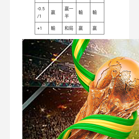
-0.5
贏一
贏
輸
輸
/1
半
+1
輸
和局
贏
贏