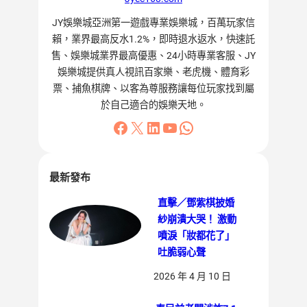
JY娛樂城亞洲第一遊戲專業娛樂城，百萬玩家信
賴，業界最高反水1.2%，即時退水返水，快速託
售、娛樂城業界最高優惠、24小時專業客服、JY
娛樂城提供真人視訊百家樂、老虎機、體育彩
票、捕魚棋牌、以客為尊服務讓每位玩家找到屬
於自己適合的娛樂天地。
Facebook
X
LinkedIn
YouTube
WhatsApp
最新發布
直擊／鄧紫棋披婚
紗崩潰大哭！ 激動
噴淚「妝都花了」
吐脆弱心聲
2026 年 4 月 10 日