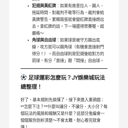
犯規與黃紅牌
：如果有故意拉人、踢人、
拖延時間、對裁判不敬等行為，裁判會給
黃牌警告，累積兩張就會變紅牌直接趕出
去。拿紅牌的話，下一場還得禁賽喔，超
嚴格～
角球與自由球
：如果球是被守方踢出底
線，攻方就可以踢角球（有機會直接射門
得分！）。而自由球則是犯規後給對方的
罰球，有分「直接」跟「間接」自由球。
足球運彩怎麼玩？JY娛樂城玩法
總整理！
好了，基本規則先搞懂了，接下來進入重頭戲：
**怎麼下注？**什麼叫讓分、不讓分、大小分？每
個玩法的風險和報酬又是什麼？這部分鬼編會一
個個幫你剖析清楚～不會太難，耐心看完就會
懂！