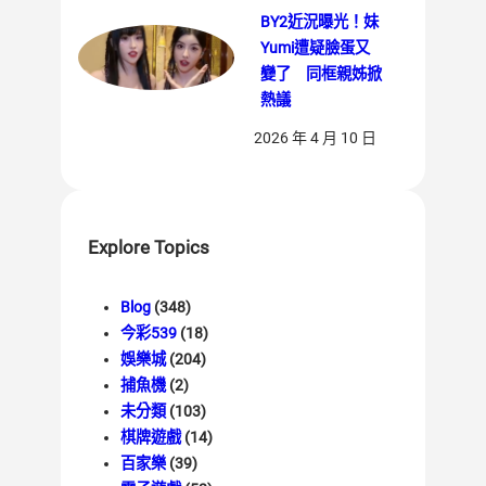
BY2近況曝光！妹
Yumi遭疑臉蛋又
變了 同框親姊掀
熱議
2026 年 4 月 10 日
Explore Topics
Blog
(348)
今彩539
(18)
娛樂城
(204)
捕魚機
(2)
未分類
(103)
棋牌遊戲
(14)
百家樂
(39)