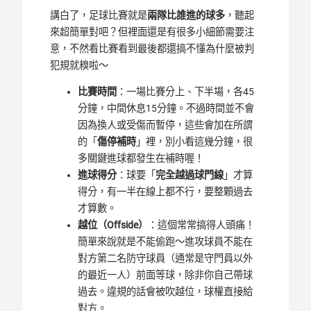
講白了，足球比賽就是
兩隊比誰進的球多
，聽起
來超簡單對吧？但裡面還是有很多小細節需要注
意，不然看比賽看到最後都還搞不懂為什麼被判
犯規就糗啦～
比賽時間
：一場比賽分上、下半場，各45
分鐘，中間休息15分鐘。不過時間並不會
因為換人或受傷而暫停，這些會加在所謂
的「
傷停補時
」裡，別小看這幾分鐘，很
多關鍵進球都發生在補時喔！
進球得分
：球要「
完全越過球門線
」才算
得分，有一半在線上都不行，要整顆過去
才算數。
越位（Offside）
：這個常常搞得人頭痛！
簡單來說就是不能偷跑～進攻球員不能在
對方第二名防守球員（通常是守門員以外
的最近一人）前面等球，除非你自己帶球
過去。違規的話會被吹越位，球權直接給
對方。