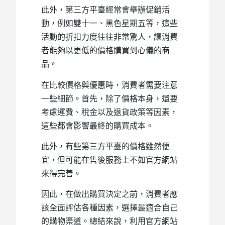
此外，第三方平臺經常會舉辦促銷活
動，例如雙十一、黑色星期五等，這些
活動的折扣力度往往非常驚人，讓消費
者能夠以更低的價格購買到心儀的商
品。
在比較價格與優惠時，消費者需要注意
一些細節。首先，除了價格本身，還要
考慮運費、稅金以及退貨政策等因素，
這些都會影響最終的購買成本。
此外，有些第三方平臺的價格雖然便
宜，但可能在售後服務上不如官方網站
來得完善。
因此，在做出購買決定之前，消費者應
該全面評估各種因素，選擇最適合自己
的購物渠道。總結來說，利用官方網站