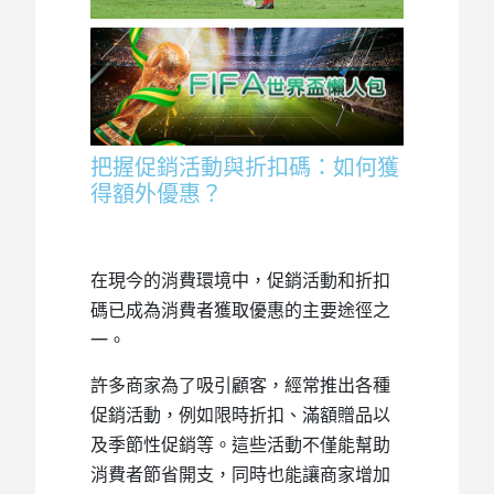
把握促銷活動與折扣碼：如何獲
得額外優惠？
在現今的消費環境中，促銷活動和折扣
碼已成為消費者獲取優惠的主要途徑之
一。
許多商家為了吸引顧客，經常推出各種
促銷活動，例如限時折扣、滿額贈品以
及季節性促銷等。這些活動不僅能幫助
消費者節省開支，同時也能讓商家增加