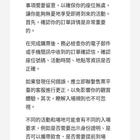
事項需要留意，以確保你的座位無虞，
讓你能夠無憂地享受即將到來的活動。
首先，確認你的訂單詳情是非常重要
的。
在完成購票後，務必檢查你的電子郵件
或手機簡訊中收到的訂單確認信，確認
座位號碼、活動時間、地點等資訊是否
正確。
如果發現任何錯誤，應立即聯繫售票平
臺的客服進行更正，以免影響你的觀賞
體驗。其次，瞭解入場規則也不可忽
視。
不同的活動和場地可能會有不同的入場
要求，例如是否需要出示身份證明、是
否可以攜帶飲食、是否需要提前到場