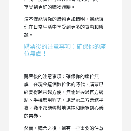
享受到更好的購物體驗。
這不僅能讓你的購物更加精明，還能讓
你在日常生活中享受到更多的實惠和樂
趣。
購票後的注意事項：確保你的座
位無虞！
購票後的注意事項：確保你的座位無
虞！在現今這個數位化的時代，購票已
經變得越來越方便，無論是透過官方網
站、手機應用程式，還是第三方票務平
臺，幾乎都能輕鬆地選擇和購買到心儀
的票券。
然而，購票之後，還有一些重要的注意