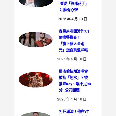
噴淚「妝都花了」
吐脆弱心聲
2026 年 4 月 10 日
泰民前老闆涉詐7.1
億遭警搜查！
「旗下藝人全跑
光」逛百貨還賒帳
2026 年 4 月 10 日
周杰倫杭州演唱會
被指「划水」？被
批降Key、唱不足90
分…公司回應
2026 年 4 月 10 日
打死導演！他在YT