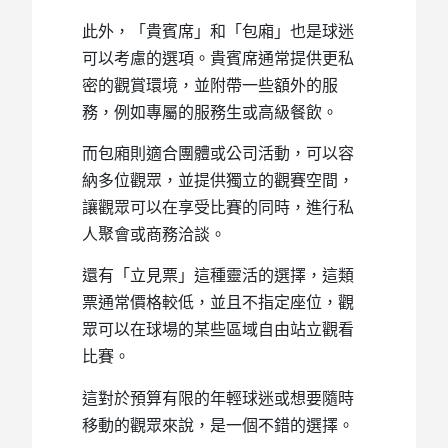
此外，「貴賓席」和「包廂」也是球迷
可以考慮的選項。貴賓席通常提供更私
密的觀賞環境，並附帶一些額外的服
務，例如專屬的服務生或高級餐飲。
而包廂則適合團體或公司活動，可以容
納多位觀眾，並提供獨立的觀賽空間，
讓觀眾可以在享受比賽的同時，進行私
人聚會或商務洽談。
還有「立見票」這種靈活的選擇，這類
票通常價格較低，並且不指定座位，觀
眾可以在球場的某些區域自由站立觀看
比賽。
這對於預算有限的年輕球迷或想要隨時
移動的觀眾來說，是一個不錯的選擇。