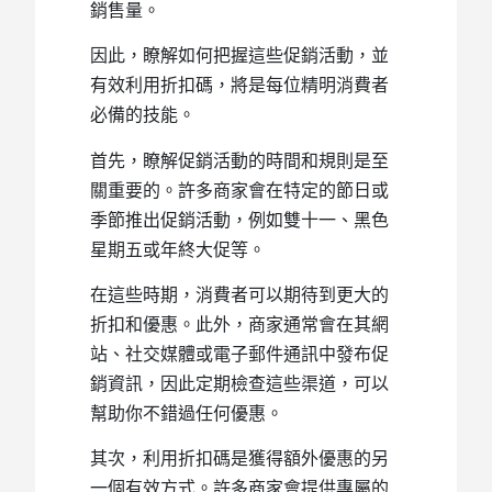
銷售量。
因此，瞭解如何把握這些促銷活動，並
有效利用折扣碼，將是每位精明消費者
必備的技能。
首先，瞭解促銷活動的時間和規則是至
關重要的。許多商家會在特定的節日或
季節推出促銷活動，例如雙十一、黑色
星期五或年終大促等。
在這些時期，消費者可以期待到更大的
折扣和優惠。此外，商家通常會在其網
站、社交媒體或電子郵件通訊中發布促
銷資訊，因此定期檢查這些渠道，可以
幫助你不錯過任何優惠。
其次，利用折扣碼是獲得額外優惠的另
一個有效方式。許多商家會提供專屬的