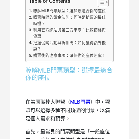
Table of Contents
瞭解MLB門票類型：選擇最適合你的座位
購票時間的黃金法則：何時是搶票的最佳
時機？
利用官方網站與第三方平臺：比較價格與
優惠
把握促銷活動與折扣碼：如何獲得額外優
惠？
購票後的注意事項：確保你的座位無虞！
瞭解MLB門票類型：選擇最適合
你的座位
在美國職棒大聯盟（
MLB門票
）中，觀
眾可以選擇多種不同類型的門票，以滿
足個人需求和預算。
首先，最常見的門票類型是「一般座位