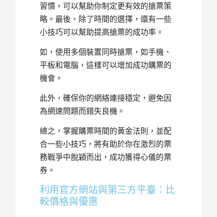
習慣，可以幫助你制定更有效的搶票策
略。最後，除了時間的選擇，還有一些
小技巧可以幫助提高搶票的成功率。
如，使用多個裝置同時搶票，如手機、
平板和電腦，這樣可以增加成功購票的
機會。
此外，確保你的網絡連接穩定，避免因
為網速問題而錯失良機。
總之，掌握購票時間的黃金法則，並配
合一些小技巧，將有助於你在激烈的票
務戰爭中脫穎而出，成功獲得心儀的票
券。
利用官方網站與第三方平臺：比
較價格與優惠