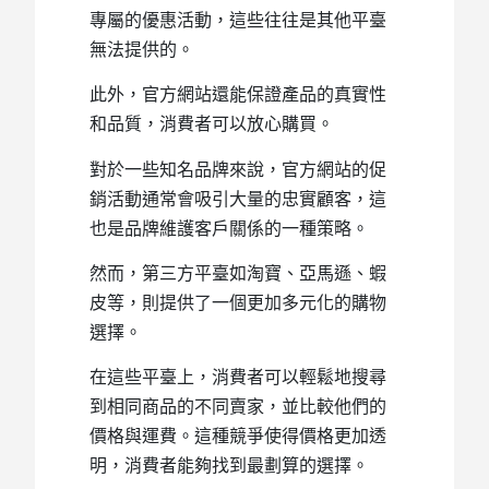
專屬的優惠活動，這些往往是其他平臺
無法提供的。
此外，官方網站還能保證產品的真實性
和品質，消費者可以放心購買。
對於一些知名品牌來說，官方網站的促
銷活動通常會吸引大量的忠實顧客，這
也是品牌維護客戶關係的一種策略。
然而，第三方平臺如淘寶、亞馬遜、蝦
皮等，則提供了一個更加多元化的購物
選擇。
在這些平臺上，消費者可以輕鬆地搜尋
到相同商品的不同賣家，並比較他們的
價格與運費。這種競爭使得價格更加透
明，消費者能夠找到最劃算的選擇。