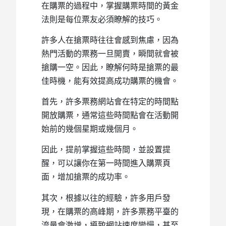
在購票的過程中，掌握購票時間的黃金
法則是每位票友必須瞭解的技巧。
許多人在搶票時往往會感到焦慮，因為
熱門活動的票務一旦開賣，瞬間就會被
搶購一空。因此，瞭解何時是搶票的最
佳時機，能有效提高成功購票的機會。
首先，許多票務網站會在特定的時間點
開放購票，通常這些時間點會在活動開
始前的幾個星期或幾個月。
因此，提前掌握這些時間，並設置提
醒，可以讓你在第一時間進入購票頁
面，增加搶票的成功率。
其次，根據以往的經驗，許多用戶發
現，在購票的高峰期，許多票務平臺的
流量會激增，導致網站速度變慢，甚至