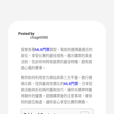
Posted by
chage0980
探索各種
MLB門票
類型，幫助你選擇最適合的
座位，享受比賽的最佳視角。揭示購票的黃金
法則，告訴你何時是搶票的最佳時機，避免錯
過心儀的賽事。
教你如何利用官方網站與第三方平臺，進行價
格比較，找到最具性價比的
MLB門票
。分享促
銷活動與折扣碼的獲取技巧，讓你在購票時獲
得額外的優惠。提醒購票後的注意事項，確保
你的座位無虞，讓你安心享受比賽的樂趣。