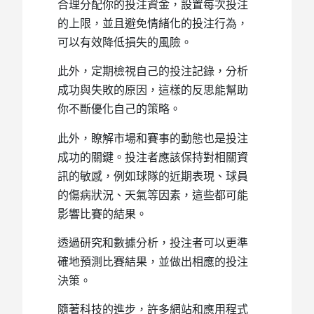
合理分配你的投注資金，設置每次投注
的上限，並且避免情緒化的投注行為，
可以有效降低損失的風險。
此外，定期檢視自己的投注記錄，分析
成功與失敗的原因，這樣的反思能幫助
你不斷優化自己的策略。
此外，瞭解市場和賽事的動態也是投注
成功的關鍵。投注者應該保持對相關資
訊的敏感，例如球隊的近期表現、球員
的傷病狀況、天氣等因素，這些都可能
影響比賽的結果。
透過研究和數據分析，投注者可以更準
確地預測比賽結果，並做出相應的投注
決策。
隨著科技的進步，許多網站和應用程式