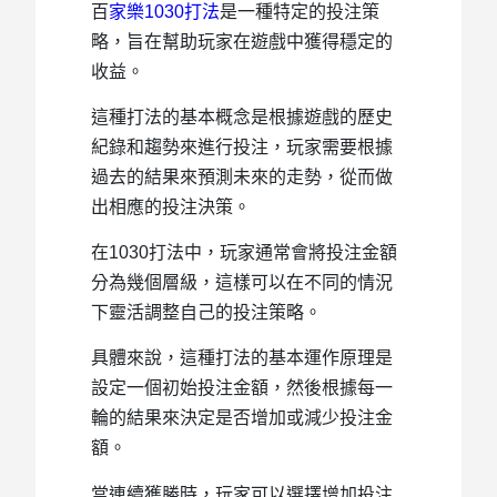
百
家樂1030打法
是一種特定的投注策
略，旨在幫助玩家在遊戲中獲得穩定的
收益。
這種打法的基本概念是根據遊戲的歷史
紀錄和趨勢來進行投注，玩家需要根據
過去的結果來預測未來的走勢，從而做
出相應的投注決策。
在1030打法中，玩家通常會將投注金額
分為幾個層級，這樣可以在不同的情況
下靈活調整自己的投注策略。
具體來說，這種打法的基本運作原理是
設定一個初始投注金額，然後根據每一
輪的結果來決定是否增加或減少投注金
額。
當連續獲勝時，玩家可以選擇增加投注