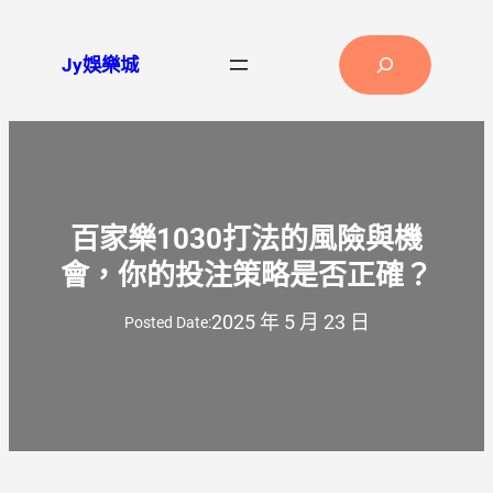
Jy娛樂城
百家樂1030打法的風險與機
會，你的投注策略是否正確？
2025 年 5 月 23 日
Posted Date: