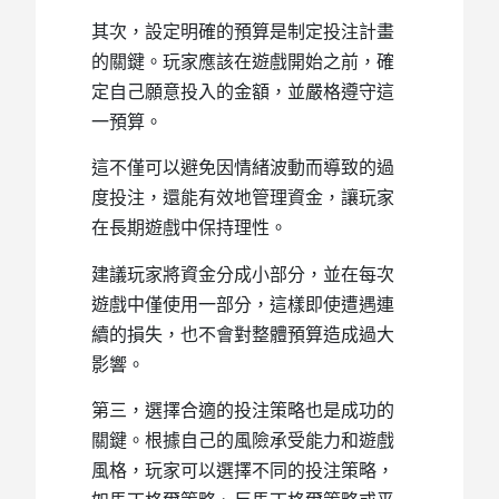
其次，設定明確的預算是制定投注計畫
的關鍵。玩家應該在遊戲開始之前，確
定自己願意投入的金額，並嚴格遵守這
一預算。
這不僅可以避免因情緒波動而導致的過
度投注，還能有效地管理資金，讓玩家
在長期遊戲中保持理性。
建議玩家將資金分成小部分，並在每次
遊戲中僅使用一部分，這樣即使遭遇連
續的損失，也不會對整體預算造成過大
影響。
第三，選擇合適的投注策略也是成功的
關鍵。根據自己的風險承受能力和遊戲
風格，玩家可以選擇不同的投注策略，