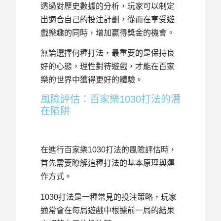
透過對歷史數據的分析，玩家可以制定
出適合自己的投注計劃，從而在享受遊
戲樂趣的同時，增加贏得獎金的機會。
無論選擇何種打法，最重要的是保持良
好的心態，理性對待遊戲，才能在百家
樂的世界中獲得更好的體驗。
風險評估：百家樂1030打法的潛
在陷阱
在進行百家樂1030打法的風險評估時，
首先需要瞭解這種打法的基本原理與運
作方式。
1030打法是一種常見的投注策略，玩家
通常會在每局遊戲中根據前一局的結果