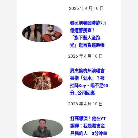
2026 年 4 月 10 日
泰民前老闆涉詐7.1
億遭警搜查！
「旗下藝人全跑
光」逛百貨還賒帳
2026 年 4 月 10 日
周杰倫杭州演唱會
被指「划水」？被
批降Key、唱不足90
分…公司回應
2026 年 4 月 10 日
打死導演！他在YT
認罪：我是殺害金
昌民的人 3分冷血