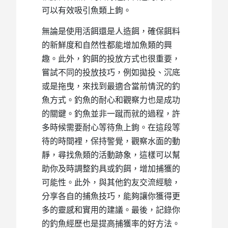
可以有效吸引魚類上鉤。
無論是使用活餌還是人造餌，確保餌料
的新鮮度和自然性都能增加魚類的興
趣。此外，釣餌的投放方式也很重要，
嘗試不同的投放技巧，例如拋投、沉底
或是拖曳，來找到最適合當前情況的釣
魚方式。釣魚的耐心和觀察力也是成功
的關鍵。釣魚並非一蹴而就的過程，許
多時候需要耐心等待魚上鉤。在這段等
待的時間裡，保持警覺，觀察水面的動
靜，尋找魚類的活動跡象，這樣可以幫
助你及時調整釣具或釣餌，增加捕獲的
可能性。此外，與其他釣友交流經驗，
分享各自的捕魚技巧，能夠讓你獲得更
多的靈感和實用的建議。最後，記錄你
的釣魚經歷也是提高捕獲率的好方法。