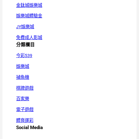
金鈦城娛樂城
娛樂城體驗金
JY娛樂城
免費成人影城
分類欄目
今彩539
娛樂城
捕魚機
棋牌遊戲
百家樂
電子遊戲
體育運彩
Social Media