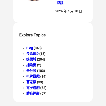
熱議
2026 年 4 月 10 日
Explore Topics
Blog
(348)
今彩539
(18)
娛樂城
(204)
捕魚機
(2)
未分類
(103)
棋牌遊戲
(14)
百家樂
(39)
電子遊戲
(52)
體育運彩
(57)