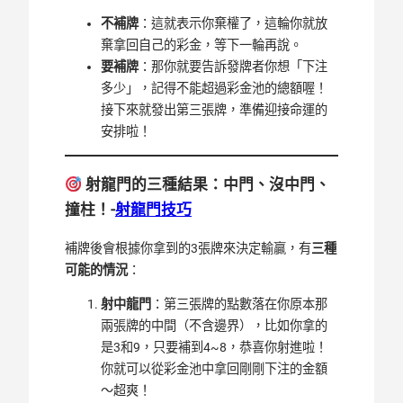
不補牌
：這就表示你棄權了，這輪你就放
棄拿回自己的彩金，等下一輪再說。
要補牌
：那你就要告訴發牌者你想「下注
多少」，記得不能超過彩金池的總額喔！
接下來就發出第三張牌，準備迎接命運的
安排啦！
射龍門的三種結果：中門、沒中門、
撞柱！-
射龍門技巧
補牌後會根據你拿到的3張牌來決定輸贏，有
三種
可能的情況
：
射中龍門
：第三張牌的點數落在你原本那
兩張牌的中間（不含邊界），比如你拿的
是3和9，只要補到4~8，恭喜你射進啦！
你就可以從彩金池中拿回剛剛下注的金額
～超爽！