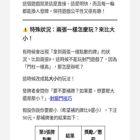
這個遊戲就是這麼直接、這麼明快，而且每一輪
都能換人發牌，保持遊戲公平性又很有趣！
特殊狀況：兩張一樣怎麼玩？來比大
小！
有時候會出現「拿到兩張一樣點數的牌」的狀
況，比如兩張9。這時候不能玩射門遊戲了，因為
「門柱一樣高」，那怎麼辦呢？
這時候改成
比大小
的玩法！
發牌者會問你「要不要補牌？如果要，想要壓大
還是壓小？」-
射龍門技巧
假設你說你要壓小（希望補的牌比9還小），下注
50元。那補牌後的結果如下：
第3張牌
獎勵／懲
結果
點數
罰