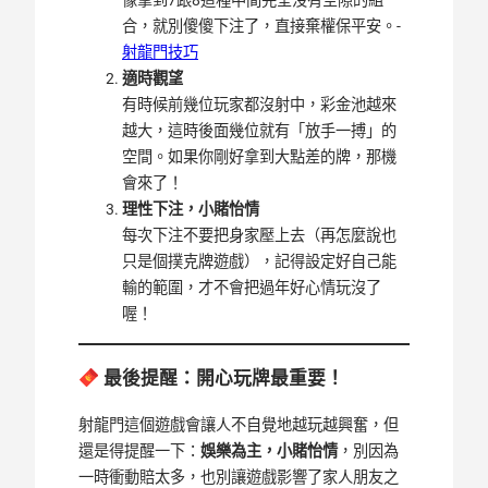
像拿到7跟8這種中間完全沒有空隙的組
合，就別傻傻下注了，直接棄權保平安。-
射龍門技巧
適時觀望
有時候前幾位玩家都沒射中，彩金池越來
越大，這時後面幾位就有「放手一搏」的
空間。如果你剛好拿到大點差的牌，那機
會來了！
理性下注，小賭怡情
每次下注不要把身家壓上去（再怎麼說也
只是個撲克牌遊戲），記得設定好自己能
輸的範圍，才不會把過年好心情玩沒了
喔！
最後提醒：開心玩牌最重要！
射龍門這個遊戲會讓人不自覺地越玩越興奮，但
還是得提醒一下：
娛樂為主，小賭怡情
，別因為
一時衝動賠太多，也別讓遊戲影響了家人朋友之