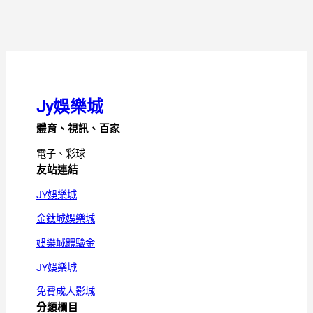
Jy娛樂城
體育、視訊、百家
電子、彩球
友站連結
JY娛樂城
金鈦城娛樂城
娛樂城體驗金
JY娛樂城
免費成人影城
分類欄目