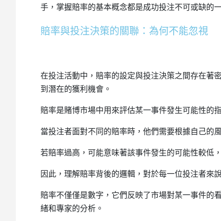
手，掌握賠率的基本概念都是成功投注不可或缺的
賠率與投注決策的關聯：為何不能忽視
在投注活動中，賠率的設定與投注決策之間存在著
到潛在的獲利機會。
賠率是賭博市場中用來評估某一事件發生可能性的
當投注者面對不同的賠率時，他們需要根據自己的
若賠率過高，可能意味著該事件發生的可能性較低
因此，理解賠率背後的邏輯，對於每一位投注者來
賠率不僅僅是數字，它們反映了市場對某一事件的
緒和專家的分析。