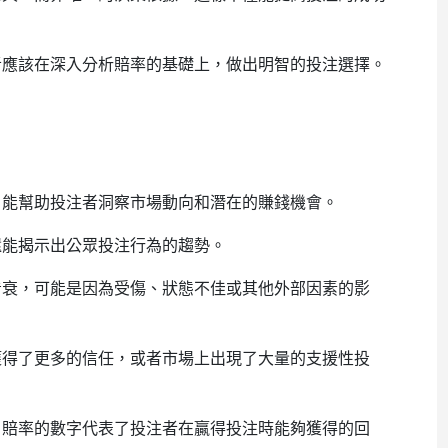
者應該在深入分析賠率的基礎上，做出明智的投注選擇。
，能幫助投注者洞察市場動向和潛在的賺錢機會。
還能揭示出公眾投注行為的趨勢。
看衰，可能是因為受傷、狀態不佳或其他外部因素的影
獲得了更多的信任，或者市場上出現了大量的支援性投
。賠率的數字代表了投注者在贏得投注時能夠獲得的回