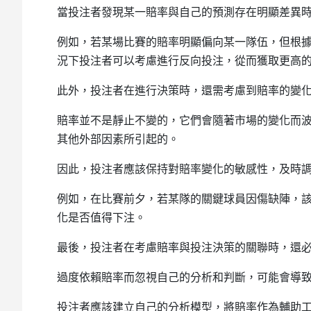
當投注者發現某一賠率與自己的預測存在明顯差異
例如，若某場比賽的賠率明顯偏向某一隊伍，但根
況下投注者可以考慮進行反向投注，從而獲取更高
此外，投注者在進行決策時，還需考慮到賠率的變
賠率並不是靜止不變的，它們會隨著市場的變化而
其他外部因素所引起的。
因此，投注者應該保持對賠率變化的敏感性，及時
例如，在比賽前夕，若某隊的關鍵球員因傷缺陣，
化是否值得下注。
最後，投注者在考慮賠率與投注決策的關聯時，還
過度依賴賠率而忽視自己的分析和判斷，可能會導
投注者應該建立自己的分析模型，將賠率作為輔助