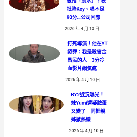
被指「划水」？被
批降Key、唱不足
90分…公司回應
2026 年 4 月 10 日
打死導演！他在YT
認罪：我是殺害金
昌民的人 3分冷
血影片網氣瘋
2026 年 4 月 10 日
BY2近況曝光！
妹Yumi遭疑臉蛋
又變了 同框親
姊掀熱議
2026 年 4 月 10 日