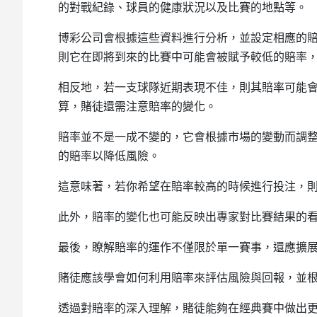
的對戰紀錄、球員的健康狀況以及比賽的地點等。
博彩公司會根據這些資料進行分析，並設定相應的
則它在即將到來的比賽中可能會被賦予較低的賠率
相反地，若一支球隊近期表現不佳，則其賠率可能
算，賭徒還需注意賠率的變化。
賠率並不是一成不變的，它會根據市場的變動而調
的賠率以降低風險。
這意味著，若你希望在賠率較高的時候進行投注，
此外，賠率的變化也可能反映出專家對比賽結果的
最後，瞭解賠率的運作不僅限於單一賽事，還應擴
賭徒應該學會如何利用賠率來評估風險與回報，並
透過對賠率的深入理解，賭徒能夠在經典賽中做出