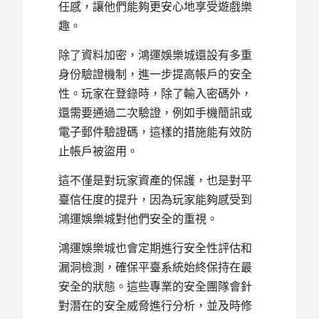
任感，讓他們能夠更安心地享受遊戲樂
趣。
除了資料加密，鴻運娛樂城還設有多重
身份驗證機制，進一步提高帳戶的安全
性。玩家在登錄時，除了輸入密碼外，
還需要通過二次驗證，例如手機簡訊或
電子郵件驗證碼，這樣的措施能有效防
止帳戶被盜用。
這不僅是對玩家資產的保護，也是對平
臺信任度的提升，因為玩家能夠感受到
鴻運娛樂城對他們安全的重視。
鴻運娛樂城也會定期進行安全性評估和
漏洞檢測，確保平臺系統始終保持在最
安全的狀態。這些專業的安全團隊會針
對潛在的安全威脅進行分析，並及時修