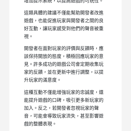
增加提示系統，以提高遊戲的可玩性。
這類具體的建議不僅能幫助開發者改進
遊戲，也能促進玩家與開發者之間的良
好互動，讓玩家感受到他們的聲音被重
視。
開發者在面對玩家的評價與反饋時，應
該保持開放的態度，積極回應玩家的意
見。許多成功的遊戲公司會定期收集玩
家的反饋，並在更新中進行調整，以提
升玩家的滿意度。
這種互動不僅能增強玩家的忠誠度，還
能提升遊戲的口碑，吸引更多新玩家的
加入。反之，若開發者忽視玩家的聲
音，可能會導致玩家流失，甚至影響遊
戲的整體表現。