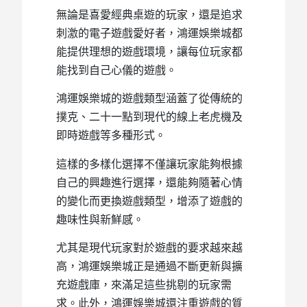
無論是喜愛經典桌遊的玩家，還是追求
刺激的電子遊戲愛好者，鴻運娛樂城都
能提供理想的遊戲環境，讓每位玩家都
能找到自己心儀的遊戲。
鴻運娛樂城的遊戲類型涵蓋了從傳統的
撲克、二十一點到現代的線上老虎機及
即時遊戲等多種形式。
這樣的多樣化選擇不僅讓玩家能夠根據
自己的興趣進行選擇，還能夠隨著心情
的變化而更換遊戲類型，增添了遊戲的
趣味性與新鮮感。
尤其是現代玩家對於遊戲的要求越來越
高，鴻運娛樂城正是通過不斷更新與擴
充遊戲庫，來滿足這些挑剔的玩家需
求。此外，鴻運娛樂城還注重遊戲的質