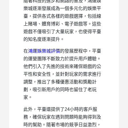
隨著科技的進步和網路的普及，鴻運娛
樂城逐漸發展成為一個多元化的娛樂平
臺，提供各式各樣的遊戲選擇，包括線
上賭場、體育博彩、電子遊戲等。這些
遊戲不僅吸引了大量玩家，也使得平臺
的知名度逐漸提升。
在
鴻運娛樂城評價
的發展歷程中，平臺
的運營團隊不斷致力於提升用戶體驗。
他們引入了先進的技術來確保遊戲的公
平性和安全性，並針對玩家的需求進行
調整，推出了多種優惠活動和獎勵計
劃，吸引新用戶的同時也留住了老玩
家。
此外，平臺還提供了24小時的客戶服
務，確保玩家在遇到問題時能夠得到及
時的幫助。隨著市場的競爭日益激烈，