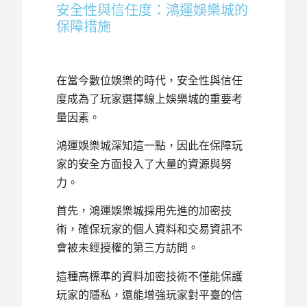
安全性與信任度：鴻運娛樂城的
保障措施
在當今數位娛樂的時代，安全性與信任
度成為了玩家選擇線上娛樂城的重要考
量因素。
鴻運娛樂城深知這一點，因此在保障玩
家的安全方面投入了大量的資源與努
力。
首先，鴻運娛樂城採用先進的加密技
術，確保玩家的個人資料和交易資訊不
會被未經授權的第三方訪問。
這種高標準的資料加密技術不僅能保護
玩家的隱私，還能增強玩家對平臺的信