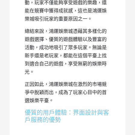
動，玩家不僅能夠享受遊戲的樂趣，還
能在競賽中獲得成就感，這也是鴻運娛
樂城吸引玩家的重要原因之一。
總結來說，鴻運娛樂城憑藉其多樣化的
遊戲選擇、優質的遊戲體驗以及豐富的
活動，成功地吸引了眾多玩家。無論是
新手還是老玩家，都能在這個平臺上找
到適合自己的遊戲，享受無窮的娛樂時
光。
正因如此，鴻運娛樂城在激烈的市場競
爭中脫穎而出，成為了玩家心目中的首
選娛樂平臺。
優質的用戶體驗：界面設計與客
戶服務的優勢