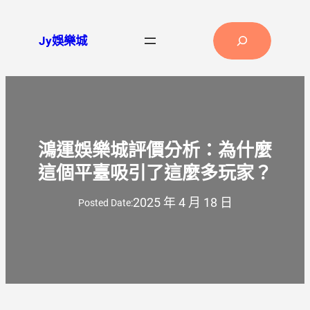
Jy娛樂城
鴻運娛樂城評價分析：為什麼
這個平臺吸引了這麼多玩家？
2025 年 4 月 18 日
Posted Date: