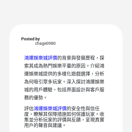
Posted by
chage0980
鴻運娛樂城評價
的背景與發展歷程，探
索其成為熱門娛樂平臺的原因。介紹鴻
運娛樂城提供的多樣化遊戲選擇，分析
為何吸引眾多玩家。深入探討鴻運娛樂
城的用戶體驗，包括界面設計與客戶服
務的優勢。
評估
鴻運娛樂城評價
的安全性與信任
度，瞭解其保障措施如何保護玩家。收
集並分析玩家的評價與反饋，呈現真實
用戶的聲音與建議。