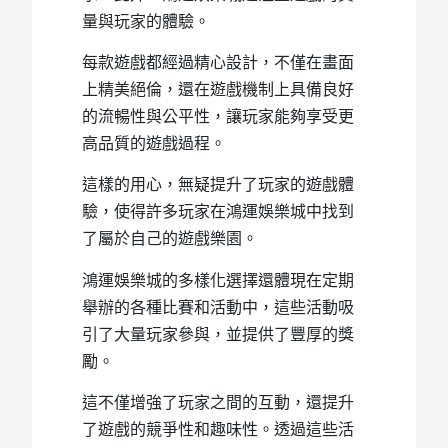
量與玩家的體驗。
每款遊戲都經過精心設計，不僅在畫面
上精美絕倫，還在遊戲機制上具備良好
的流暢性與公平性，讓玩家能夠享受更
高品質的遊戲過程。
這樣的用心，無疑提升了玩家的遊戲體
驗，使得許多玩家在鴻運娛樂城中找到
了屬於自己的遊戲樂園。
鴻運娛樂城的多樣化選擇還體現在定期
舉辦的各種比賽和活動中，這些活動吸
引了大量玩家參與，並提供了豐厚的獎
勵。
這不僅增強了玩家之間的互動，還提升
了遊戲的競爭性和趣味性。透過這些活