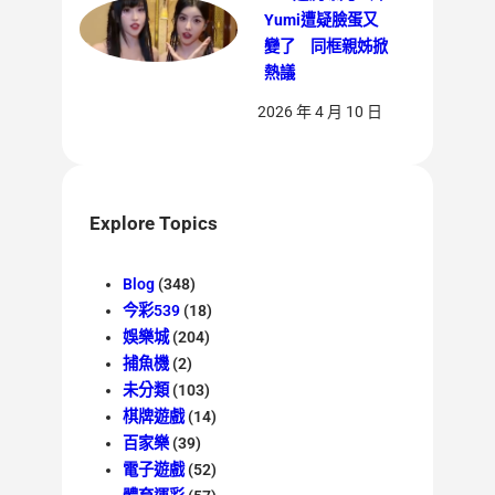
Yumi遭疑臉蛋又
變了 同框親姊掀
熱議
2026 年 4 月 10 日
Explore Topics
Blog
(348)
今彩539
(18)
娛樂城
(204)
捕魚機
(2)
未分類
(103)
棋牌遊戲
(14)
百家樂
(39)
電子遊戲
(52)