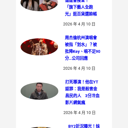
億遭警搜查！
「旗下藝人全跑
光」逛百貨還賒帳
2026 年 4 月 10 日
周杰倫杭州演唱會
被指「划水」？被
批降Key、唱不足90
分…公司回應
2026 年 4 月 10 日
打死導演！他在YT
認罪：我是殺害金
昌民的人 3分冷血
影片網氣瘋
2026 年 4 月 10 日
BY2近況曝光！妹