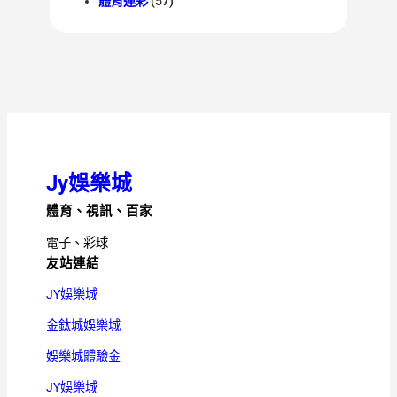
體育運彩
(57)
Jy娛樂城
體育、視訊、百家
電子、彩球
友站連結
JY娛樂城
金鈦城娛樂城
娛樂城體驗金
JY娛樂城