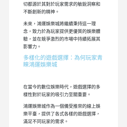
切都源於其對於玩家需求的敏銳洞察和
不斷創新的精神。
未來，鴻運娛樂城將繼續秉持這一理
念，致力於為玩家提供更優質的娛樂體
驗，並在競爭激烈的市場中持續拓展其
影響力。
多樣化的遊戲選擇：為何玩家青
睞鴻運娛樂城
在當今的數位娛樂時代，遊戲選擇的多
樣性對於玩家的吸引力至關重要。
鴻運娛樂城作為一個備受推崇的線上娛
樂平臺，提供了各式各樣的遊戲選擇，
滿足不同玩家的需求。