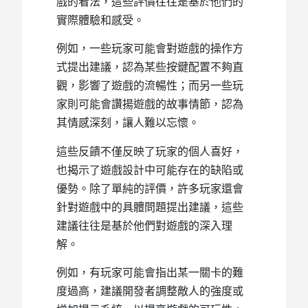
戲的看法，這些評價往往是基於他們的
實際體驗和感受。
例如，一些玩家可能會對遊戲的操作方
式提出建議，認為某些按鍵配置不夠直
觀，影響了遊戲的流暢性；而另一些玩
家則可能會讚揚遊戲的故事情節，認為
其情感深刻，讓人難以忘懷。
這些反饋不僅反映了玩家的個人喜好，
也揭示了遊戲設計中可能存在的缺陷或
優勢。除了單純的評價，許多玩家還會
針對遊戲中的具體問題提出建議，這些
建議往往是基於他們對遊戲的深入理
解。
例如，有玩家可能會指出某一關卡的難
度過高，建議開發者調整敵人的強度或