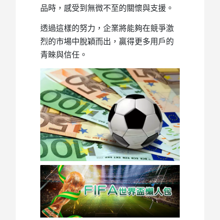
品時，感受到無微不至的關懷與支援。
透過這樣的努力，企業將能夠在競爭激
烈的市場中脫穎而出，贏得更多用戶的
青睞與信任。