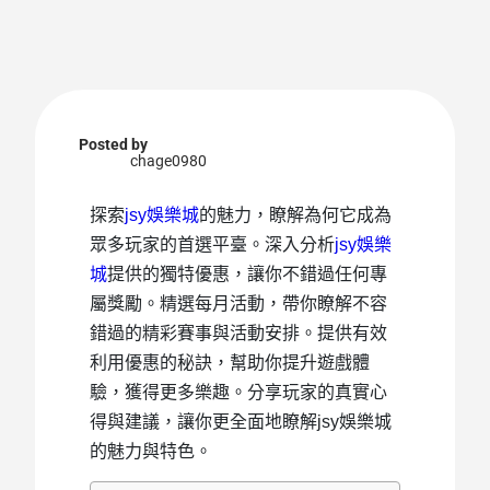
Posted by
chage0980
探索
jsy娛樂城
的魅力，瞭解為何它成為
眾多玩家的首選平臺。深入分析
jsy娛樂
城
提供的獨特優惠，讓你不錯過任何專
屬獎勵。精選每月活動，帶你瞭解不容
錯過的精彩賽事與活動安排。提供有效
利用優惠的秘訣，幫助你提升遊戲體
驗，獲得更多樂趣。分享玩家的真實心
得與建議，讓你更全面地瞭解jsy娛樂城
的魅力與特色。