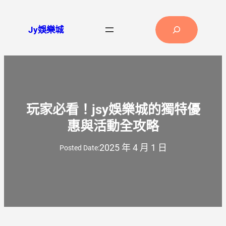
Jy娛樂城
玩家必看！jsy娛樂城的獨特優
惠與活動全攻略
2025 年 4 月 1 日
Posted Date: