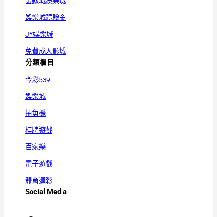
金鈦城娛樂城
娛樂城體驗金
JY娛樂城
免費成人影城
分類欄目
今彩539
娛樂城
捕魚機
棋牌遊戲
百家樂
電子遊戲
體育運彩
Social Media