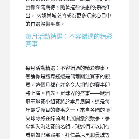
戲都充滿期待。隨著這些優惠的持續推
出，jsy娛樂城必將成為更多玩家心目中
的首選娛樂平臺。
每月活動精選：不容錯過的精彩
賽事
每月活動精選：不容錯過的精彩賽事，
無論你是體育迷還是偶爾關注賽事的觀
眾，這個月都有許多令人期待的賽事即
將上演。首先，足球界的盛事——歐洲
冠軍聯賽小組賽將於本月展開，這是每
年最受矚目的賽事之一，來自各國的頂
尖球隊將在綠茵場上展開激烈競爭，爭
奪進入淘汰賽的名額。球迷們可以期待
看到如巴塞羅那、拜仁慕尼黑和曼城等