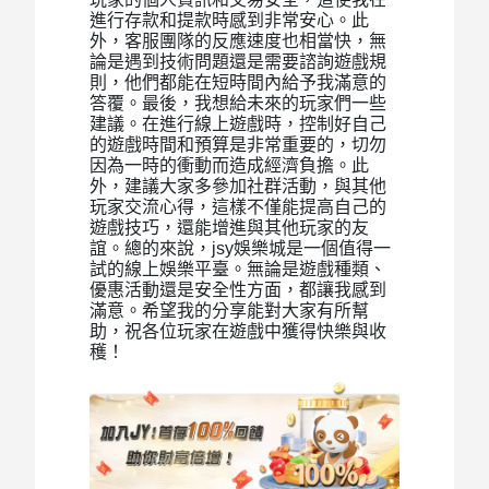
進行存款和提款時感到非常安心。此
外，客服團隊的反應速度也相當快，無
論是遇到技術問題還是需要諮詢遊戲規
則，他們都能在短時間內給予我滿意的
答覆。最後，我想給未來的玩家們一些
建議。在進行線上遊戲時，控制好自己
的遊戲時間和預算是非常重要的，切勿
因為一時的衝動而造成經濟負擔。此
外，建議大家多參加社群活動，與其他
玩家交流心得，這樣不僅能提高自己的
遊戲技巧，還能增進與其他玩家的友
誼。總的來說，jsy娛樂城是一個值得一
試的線上娛樂平臺。無論是遊戲種類、
優惠活動還是安全性方面，都讓我感到
滿意。希望我的分享能對大家有所幫
助，祝各位玩家在遊戲中獲得快樂與收
穫！