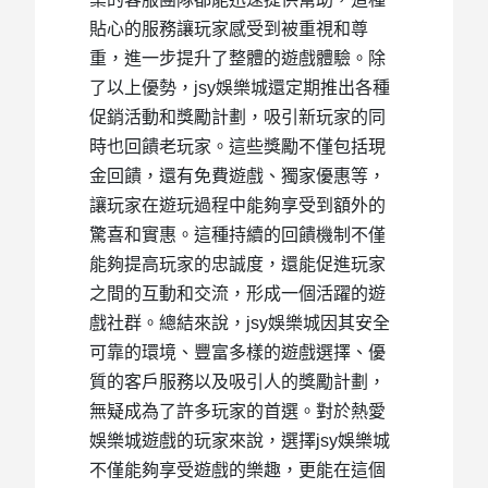
貼心的服務讓玩家感受到被重視和尊
重，進一步提升了整體的遊戲體驗。除
了以上優勢，jsy娛樂城還定期推出各種
促銷活動和獎勵計劃，吸引新玩家的同
時也回饋老玩家。這些獎勵不僅包括現
金回饋，還有免費遊戲、獨家優惠等，
讓玩家在遊玩過程中能夠享受到額外的
驚喜和實惠。這種持續的回饋機制不僅
能夠提高玩家的忠誠度，還能促進玩家
之間的互動和交流，形成一個活躍的遊
戲社群。總結來說，jsy娛樂城因其安全
可靠的環境、豐富多樣的遊戲選擇、優
質的客戶服務以及吸引人的獎勵計劃，
無疑成為了許多玩家的首選。對於熱愛
娛樂城遊戲的玩家來說，選擇jsy娛樂城
不僅能夠享受遊戲的樂趣，更能在這個