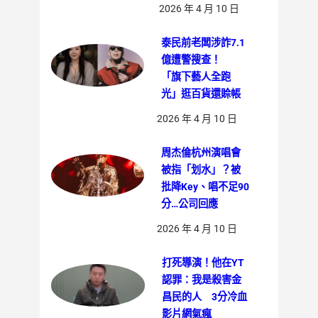
2026 年 4 月 10 日
泰民前老闆涉詐7.1
億遭警搜查！
「旗下藝人全跑
光」逛百貨還賒帳
2026 年 4 月 10 日
周杰倫杭州演唱會
被指「划水」？被
批降Key、唱不足90
分…公司回應
2026 年 4 月 10 日
打死導演！他在YT
認罪：我是殺害金
昌民的人 3分冷血
影片網氣瘋