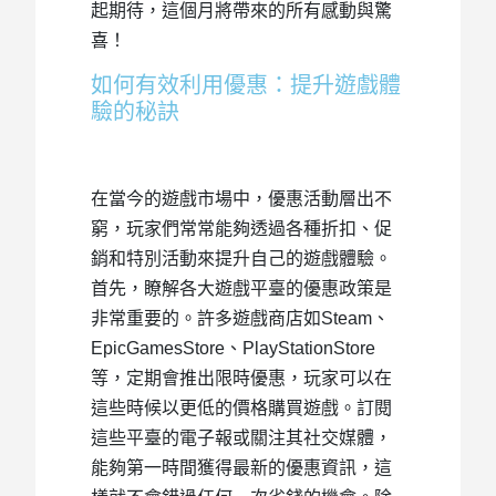
起期待，這個月將帶來的所有感動與驚
喜！
如何有效利用優惠：提升遊戲體
驗的秘訣
在當今的遊戲市場中，優惠活動層出不
窮，玩家們常常能夠透過各種折扣、促
銷和特別活動來提升自己的遊戲體驗。
首先，瞭解各大遊戲平臺的優惠政策是
非常重要的。許多遊戲商店如Steam、
EpicGamesStore、PlayStationStore
等，定期會推出限時優惠，玩家可以在
這些時候以更低的價格購買遊戲。訂閱
這些平臺的電子報或關注其社交媒體，
能夠第一時間獲得最新的優惠資訊，這