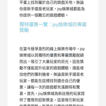
平臺上找到屬於自己的遊戲天地。無論
你是新手還是老玩家，jsy娛樂城都能為
你提供一個難忘的遊戲體驗。
獨特優惠一覽：jsy娛樂城的專屬
獎勵
在當今競爭激烈的線上娛樂市場中，jsy
娛樂城以其獨特的優惠和專屬獎勵脫穎
而出，吸引了大量玩家的目光。這些獎
勵不僅能提升玩家的遊戲體驗，還能增
加他們的獲利機會。無論是新手還是老
玩家，都能在這裡找到適合自己的優
惠，讓每一次的遊戲都充滿期待和驚
喜。首先，jsy娛樂城為新註冊的玩家提
供了豐厚的迎新獎金，這是吸引新玩家