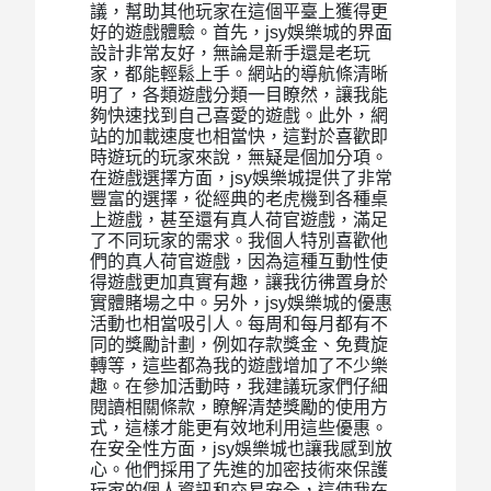
議，幫助其他玩家在這個平臺上獲得更
好的遊戲體驗。首先，jsy娛樂城的界面
設計非常友好，無論是新手還是老玩
家，都能輕鬆上手。網站的導航條清晰
明了，各類遊戲分類一目瞭然，讓我能
夠快速找到自己喜愛的遊戲。此外，網
站的加載速度也相當快，這對於喜歡即
時遊玩的玩家來說，無疑是個加分項。
在遊戲選擇方面，jsy娛樂城提供了非常
豐富的選擇，從經典的老虎機到各種桌
上遊戲，甚至還有真人荷官遊戲，滿足
了不同玩家的需求。我個人特別喜歡他
們的真人荷官遊戲，因為這種互動性使
得遊戲更加真實有趣，讓我彷彿置身於
實體賭場之中。另外，jsy娛樂城的優惠
活動也相當吸引人。每周和每月都有不
同的獎勵計劃，例如存款獎金、免費旋
轉等，這些都為我的遊戲增加了不少樂
趣。在參加活動時，我建議玩家們仔細
閱讀相關條款，瞭解清楚獎勵的使用方
式，這樣才能更有效地利用這些優惠。
在安全性方面，jsy娛樂城也讓我感到放
心。他們採用了先進的加密技術來保護
玩家的個人資訊和交易安全，這使我在