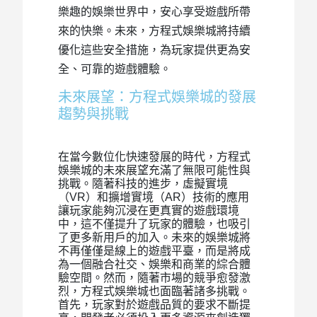
樂趣的娛樂世界中，安心享受遊戲所帶
來的快樂。未來，方程式娛樂城將持續
優化這些安全措施，為玩家提供更為安
全、可靠的遊戲體驗。
未來展望：方程式娛樂城的發展
趨勢與挑戰
在當今數位化快速發展的時代，方程式
娛樂城的未來展望充滿了無限可能性與
挑戰。隨著科技的進步，虛擬實境
（VR）和擴增實境（AR）技術的應用
讓玩家能夠沉浸在更真實的遊戲環境
中，這不僅提升了玩家的體驗，也吸引
了更多新用戶的加入。未來的娛樂城將
不再僅僅是線上的遊戲平臺，而是將成
為一個融合社交、娛樂和商業的綜合體
驗空間。然而，隨著市場的競爭愈發激
烈，方程式娛樂城也面臨著諸多挑戰。
首先，玩家對於遊戲品質的要求不斷提