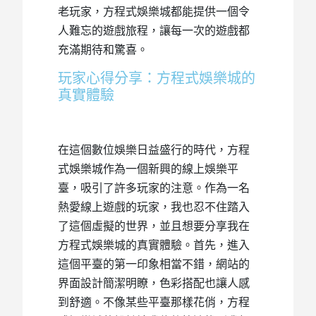
老玩家，方程式娛樂城都能提供一個令
人難忘的遊戲旅程，讓每一次的遊戲都
充滿期待和驚喜。
玩家心得分享：方程式娛樂城的
真實體驗
在這個數位娛樂日益盛行的時代，方程
式娛樂城作為一個新興的線上娛樂平
臺，吸引了許多玩家的注意。作為一名
熱愛線上遊戲的玩家，我也忍不住踏入
了這個虛擬的世界，並且想要分享我在
方程式娛樂城的真實體驗。首先，進入
這個平臺的第一印象相當不錯，網站的
界面設計簡潔明瞭，色彩搭配也讓人感
到舒適。不像某些平臺那樣花俏，方程