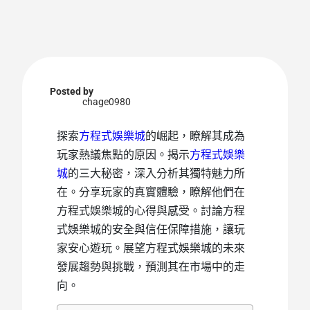
Posted by
chage0980
探索
方程式娛樂城
的崛起，瞭解其成為
玩家熱議焦點的原因。揭示
方程式娛樂
城
的三大秘密，深入分析其獨特魅力所
在。分享玩家的真實體驗，瞭解他們在
方程式娛樂城的心得與感受。討論方程
式娛樂城的安全與信任保障措施，讓玩
家安心遊玩。展望方程式娛樂城的未來
發展趨勢與挑戰，預測其在市場中的走
向。