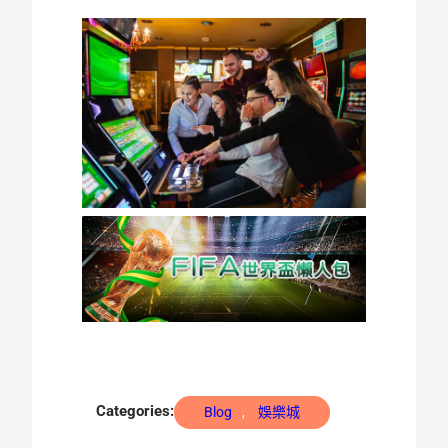
Categories:
Blog
, 
娛樂城