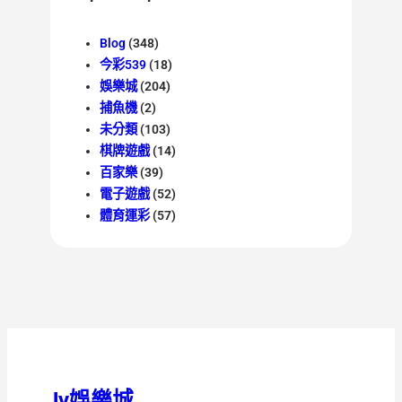
Explore Topics
Blog
(348)
今彩539
(18)
娛樂城
(204)
捕魚機
(2)
未分類
(103)
棋牌遊戲
(14)
百家樂
(39)
電子遊戲
(52)
體育運彩
(57)