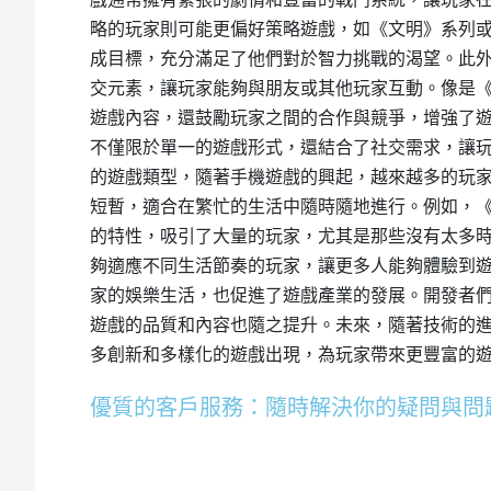
略的玩家則可能更偏好策略遊戲，如《文明》系列
成目標，充分滿足了他們對於智力挑戰的渴望。此
交元素，讓玩家能夠與朋友或其他玩家互動。像是
遊戲內容，還鼓勵玩家之間的合作與競爭，增強了
不僅限於單一的遊戲形式，還結合了社交需求，讓
的遊戲類型，隨著手機遊戲的興起，越來越多的玩
短暫，適合在繁忙的生活中隨時隨地進行。例如，
的特性，吸引了大量的玩家，尤其是那些沒有太多
夠適應不同生活節奏的玩家，讓更多人能夠體驗到
家的娛樂生活，也促進了遊戲產業的發展。開發者
遊戲的品質和內容也隨之提升。未來，隨著技術的
多創新和多樣化的遊戲出現，為玩家帶來更豐富的
優質的客戶服務：隨時解決你的疑問與問