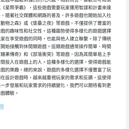
或《星際爭霸》，這些遊戲需要玩家運用智謀和計畫來達
外，隨著社交媒體和網路的普及，許多遊戲也開始加入社
《動物之森》或《堡壘之夜》等遊戲，不僅提供了豐富的
遊戲的趣味性和社交性。這種趨勢使得多樣化的遊戲選擇
玩家在享受遊戲的同時，也能與他人建立聯繫。除了傳統
家開始接觸到休閒類遊戲。這類遊戲通常操作簡單、時間
《糖果傳奇》和《部落衝突》等遊戲，因為其簡單易上手
時間投入在遊戲上的人。這種多樣化的選擇，使得遊戲能
遊戲的樂趣。總的來說，遊戲的多樣化選擇不僅豐富了玩
們在設計遊戲時，越來越重視玩家的需求和反饋，這使得
進一步發展和玩家需求的持續變化，我們可以期待看到更
遊戲體驗。
題