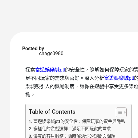
Posted by
chage0980
探索
富遊娛樂城ptt
的安全性，瞭解如何保障玩家的
足不同玩家的需求與喜好。深入分析
富遊娛樂城ptt
樂城吸引人的獎勵制度，讓你在遊戲中享受更多樂
擔。
Table of Contents
富遊娛樂城ptt的安全性：保障玩家的資金與隱私
多樣化的遊戲選擇：滿足不同玩家的需求
優質的客戶服務：隨時解決你的疑問與問題