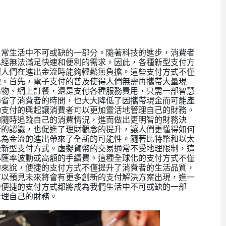
日常生活中不可或缺的一部分。隨著科技的進步，消費者
已經無法滿足快速和便利的需求。因此，各種新型支付方
讓人們在進出金流時能夠輕鬆無負擔。這些支付方式不僅
驗。首先，電子支付的普及使得人們無需再攜帶大量現
購物、網上訂餐，還是支付各種服務費用，只需一部智慧
節省了消費者的時間，也大大降低了因攜帶現金而可能產
動支付的興起讓消費者可以更加靈活地管理自己的財務。
夠隨時追蹤自己的消費情況，進而做出更明智的財務決
晰的認識，也促進了理財觀念的提升，讓人們更懂得如何
也為金流的進出帶來了全新的可能性。隨著比特幣和以太
些新型支付方式。虛擬貨幣的交易通常不受地理限制，這
心匯率波動或高額的手續費。這種全球化的支付方式不僅
的來說，便捷的支付方式不僅提升了消費者的生活品質，
可以預見未來將會有更多創新的支付解決方案出現，進一
些便捷的支付方式都將成為我們生活中不可或缺的一部
管理自己的財務。