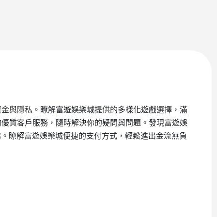
資金與隱私。瞭解富遊娛樂城提供的多樣化遊戲選擇，滿
的優質客戶服務，隨時解決你的疑問與問題。發現富遊娛
趣。瞭解富遊娛樂城便捷的支付方式，輕鬆進出金流無負