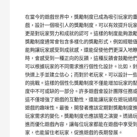
在當今的遊戲世界中，獎勵制度已成為吸引玩家的
戲，設計一個吸引人的獎勵制度，可以有效提升玩
更是對玩家努力和成就的認可。這樣的制度能夠激
獎勵制度通常會包含多樣化的獎勵形式，例如經驗
能夠讓玩家感受到成就感，還能促使他們更深入地
時，會感受到一種正向的反饋，這種反饋會鼓勵他
可以根據玩家的不同需求進行個性化設計。比如，
快速上手並建立信心；而對於老玩家，可以設計一
的挑戰。這樣的個性化獎勵制度不僅能增加玩家的
度中不可或缺的一部分。許多遊戲會設計團隊任務
這不僅增強了遊戲的互動性，還能讓玩家在遊玩過
遊戲的趣味性。最後，開發者應該定期對獎勵制度
玩家需求的變化，獎勵制度也應該隨之演變。透過
進而優化遊戲內容，讓每位玩家都能在遊戲中享受
家，也能留住老玩家，促進遊戲的長期發展。