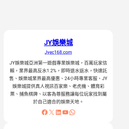
JY娛樂城
Jyec168.com
JY娛樂城亞洲第一遊戲專業娛樂城，百萬玩家信
賴，業界最高反水1.2%，即時退水返水，快速託
售、娛樂城業界最高優惠、24小時專業客服、JY
娛樂城提供真人視訊百家樂、老虎機、體育彩
票、捕魚棋牌、以客為尊服務讓每位玩家找到屬
於自己適合的娛樂天地。