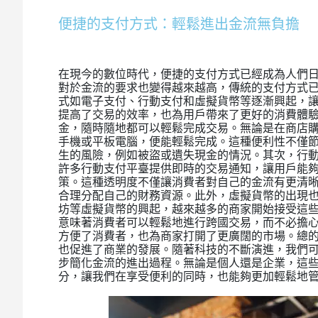
便捷的支付方式：輕鬆進出金流無負擔
在現今的數位時代，便捷的支付方式已經成為人們
對於金流的要求也變得越來越高，傳統的支付方式
式如電子支付、行動支付和虛擬貨幣等逐漸興起，
提高了交易的效率，也為用戶帶來了更好的消費體
金，隨時隨地都可以輕鬆完成交易。無論是在商店
手機或平板電腦，便能輕鬆完成。這種便利性不僅
生的風險，例如被盜或遺失現金的情況。其次，行
許多行動支付平臺提供即時的交易通知，讓用戶能
策。這種透明度不僅讓消費者對自己的金流有更清
合理分配自己的財務資源。此外，虛擬貨幣的出現
坊等虛擬貨幣的興起，越來越多的商家開始接受這
意味著消費者可以輕鬆地進行跨國交易，而不必擔
方便了消費者，也為商家打開了更廣闊的市場。總
也促進了商業的發展。隨著科技的不斷演進，我們
步簡化金流的進出過程。無論是個人還是企業，這
分，讓我們在享受便利的同時，也能夠更加輕鬆地