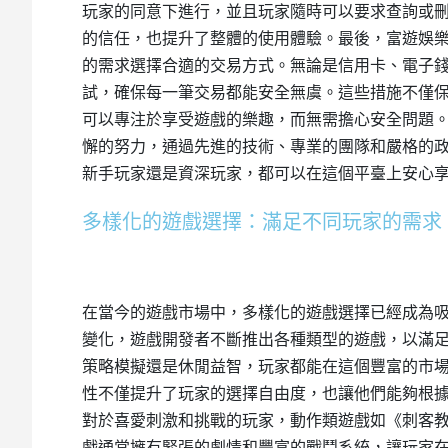
玩家的同意下進行，並且玩家隨時可以要求查詢或
的信任，也提升了整體的使用體驗。最後，富遊娛
的需求選擇合適的交易方式。無論是信用卡、電子
試，確保每一筆交易都能安全無虞。這些措施不僅
可以專注於享受遊戲的樂趣，而無需擔心安全問題
懈的努力，通過先進的技術、專業的團隊和嚴格的
新手玩家還是資深玩家，都可以在這個平臺上安心
多樣化的遊戲選擇：滿足不同玩家的需求
在當今的遊戲市場中，多樣化的遊戲選擇已經成為
變化，遊戲開發者不斷推出各種類型的遊戲，以滿
策略模擬還是休閒益智，玩家都能在這個豐富的市
性不僅提升了玩家的選擇自由度，也讓他們能夠根
對於喜愛刺激和挑戰的玩家，動作類遊戲如《刺客
戲通常擁有緊張的劇情和豐富的戰鬥系統，讓玩家