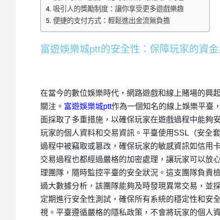
吸引人的獎勵制度：讓你享受更多遊戲樂趣
便捷的支付方式：輕鬆進出金流無負擔
富遊娛樂城ptt的安全性：保障玩家的資
在當今的數位娛樂時代，網路遊戲和線上賭場的興
關注。
富遊娛樂城ptt
作為一個知名的線上娛樂平臺
面採取了多重措施，以確保玩家在遊戲過程中能夠
玩家的個人資料和交易資訊。平臺使用SSL（安全
過程中被竊取或篡改，確保玩家的敏感資訊如信用
交易過程也都經過嚴格的加密處理，讓玩家可以放
理團隊，隨時監控平臺的安全狀況。這支團隊負責
過大數據分析，該團隊能夠及時發現異常交易，並
定期進行安全性測試，確保所有系統的穩定性和安
視。平臺遵循嚴格的隱私政策，不會將玩家的個人