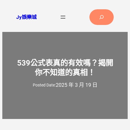
Jy娛樂城
539公式表真的有效嗎？揭開
你不知道的真相！
2025 年 3 月 19 日
Posted Date: