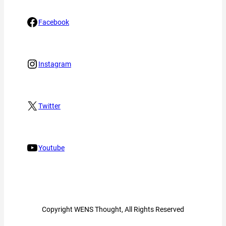
Facebook
Instagram
Twitter
Youtube
Copyright WENS Thought, All Rights Reserved