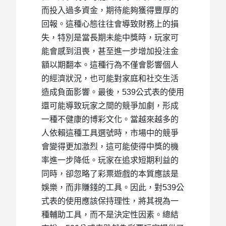
而投入過多資金，期待能夠獲得豐厚的
回報。這種心態往往會導致財務上的損
失，特別是當長期未能中獎時，玩家可
能會感到沮喪，甚至進一步增加投注金
額以期翻本。這種行為不僅會影響個人
的經濟狀況，也可能對家庭和社交生活
造成負面影響。最後，539公式表的使用
還可能導致玩家之間的競爭加劇，形成
一種不健康的博彩文化。當越來越多的
人依賴這種工具選號時，市場中的競爭
會變得更加激烈，這可能使得中獎的機
率進一步降低。玩家在追求短期利益的
同時，卻忽略了彩票遊戲的本質應該是
娛樂，而非賺錢的工具。因此，對539公
式表的使用應該保持理性，將其視為一
種輔助工具，而不是決定性因素。總結