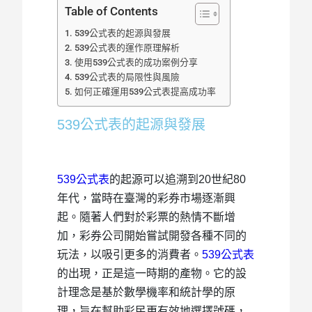
Table of Contents
539公式表的起源與發展
539公式表的運作原理解析
使用539公式表的成功案例分享
539公式表的局限性與風險
如何正確運用539公式表提高成功率
539公式表的起源與發展
539公式表
的起源可以追溯到20世紀80
年代，當時在臺灣的彩券市場逐漸興
起。隨著人們對於彩票的熱情不斷增
加，彩券公司開始嘗試開發各種不同的
玩法，以吸引更多的消費者。
539公式表
的出現，正是這一時期的產物。它的設
計理念是基於數學機率和統計學的原
理，旨在幫助彩民更有效地選擇號碼，