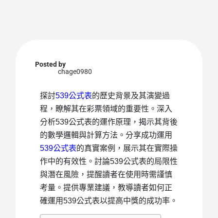
Posted by
chage0980
探討
539公式表
的歷史背景及其演變過
程，瞭解其在彩票領域的重要性。深入
分析539公式表的運作原理，揭示其背後
的數學邏輯與計算方法。分享成功運用
539公式表
的真實案例，展示其在實際操
作中的有效性。討論539公式表的局限性
與潛在風險，提醒讀者在使用時需謹慎
考量。提供專業建議，教導讀者如何正
確運用539公式表以提高中獎的成功率。