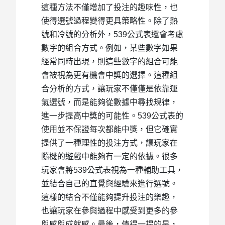
這種方法不僅增加了投注的趣味性，也
使得選號過程變得更具策略性。除了熱
號和冷號的分析外，539公式表還會考慮
數字的組合方式。例如，某些數字如果
經常同時出現，則這些數字的組合可能
會被視為更有機會中獎的選擇。這種組
合分析的方式，讓玩家不僅僅是依靠運
氣選號，而是能夠從數據中尋找規律，
進一步提高中獎的可能性。539公式表的
使用並不保證每次都能中獎，但它確實
提供了一種理性的投注方式，讓玩家在
隨機的遊戲中能夠有一定的依據。很多
玩家會將539公式表視為一種輔助工具，
並結合自己的直覺與經驗來進行選號。
這樣的結合不僅能夠提升投注的樂趣，
也讓玩家在參與過程中感受到更多的參
與感與成就感。最後，值得一提的是，