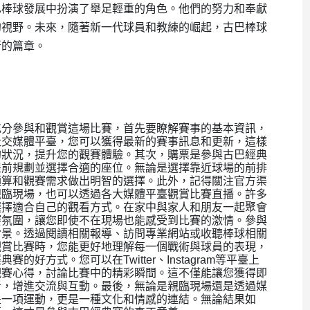
巴棒球發展中扮演了舉足輕重的角色。他們的努力和奉獻
的視野。未來，隨著新一代球員和教練的崛起，古巴棒球
新的篇章。
充分參與和觀賞這場比賽，首先要瞭解賽事的基本資訊，
社交媒體平臺，您可以獲得最新的賽事訊息和更新，這樣
的狀況，提升您的觀賽體驗。其次，購票是參與古巴經典
提前規劃並選擇合適的座位。無論是選擇靠近球場的前排
預算和觀賽需求做出明智的選擇。此外，記得關注官方渠
親臨現場，也可以透過各大媒體平臺觀賞比賽直播。許多
選擇適合自己的觀看方式。在家中與家人和朋友一起聚會
賽氛圍，讓您即使不在現場也能感受到比賽的激情。參與
背景。透過閱讀相關報導、訪問專業網站或收聽棒球相關
觀賞比賽時，您能更好地理解每一個戰術與球員的表現，
方式。您可以在Twitter、Instagram等平臺上
觀賽心得，討論比賽中的精彩瞬間。這不僅能讓您獲得即
者，增進交流與互動。最後，無論是親臨現場還是透過媒
是一項運動，更是一種文化和情感的連結。無論結果如