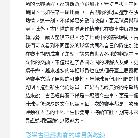
激的比賽過程，都讓觀眾心跳加速，無法自拔。在
瞬間。比如在某一屆比賽中，古巴隊的明星選手在
熱情。這一刻，不僅僅是分數的改變，更是球員與
量。此外，古巴隊的團隊合作精神也在賽事中展露
轉局勢，讓人驚嘆不已。除了比賽中的精彩瞬間，
我們可以看到不同國家的球迷共同為自己的隊伍加
在賽事期間成為了焦點，讓來自世界各地的觀眾在
文化的交融，不僅增進了各國之間的理解與友誼，
續舉辦，越來越多的年輕球員也在這個舞臺上展露
項賽事充滿了無限的可能性。年輕球員們用他們的
光明。這些新生代的球員，正是古巴經典賽的希望
結來說，古巴經典賽不僅是一場體育盛事，更是一
棒球背後深厚的文化底蘊。每一次的賽事都是一次
運動在古巴的土地上生根發芽，持續茁壯。期待未
見證這項運動的無限魅力。
影響古巴經典賽的球員與教練