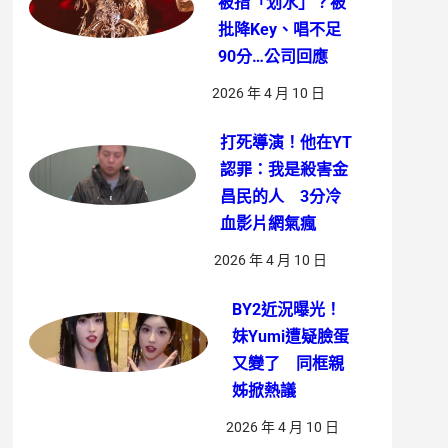
被指「划水」？被
批降Key、唱不足
90分…公司回應
2026 年 4 月 10 日
打死導演！他在YT
認罪：我是殺害金
昌民的人 3分冷
血影片網氣瘋
2026 年 4 月 10 日
BY2近況曝光！
妹Yumi遭疑臉蛋
又變了 同框親
姊掀熱議
2026 年 4 月 10 日