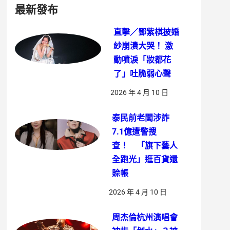
最新發布
直擊／鄧紫棋披婚
紗崩潰大哭！ 激
動噴淚「妝都花
了」吐脆弱心聲
2026 年 4 月 10 日
泰民前老闆涉詐
7.1億遭警搜
查！ 「旗下藝人
全跑光」逛百貨還
賒帳
2026 年 4 月 10 日
周杰倫杭州演唱會