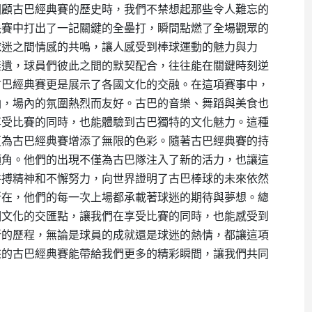
回顧古巴經典賽的歷史時，我們不禁想起那些令人難忘的
決賽中打出了一記關鍵的全壘打，瞬間點燃了全場觀眾的
球迷之間情感的共鳴，讓人感受到棒球運動的魅力與力
無遺，球員們彼此之間的默契配合，往往能在關鍵時刻逆
古巴經典賽更是展示了各國文化的交融。在這項賽事中，
油，場內的氛圍熱烈而友好。古巴的音樂、舞蹈與美食也
享受比賽的同時，也能體驗到古巴獨特的文化魅力。這種
更為古巴經典賽增添了無限的色彩。隨著古巴經典賽的持
頭角。他們的出現不僅為古巴隊注入了新的活力，也讓這
拼搏精神和不懈努力，向世界證明了古巴棒球的未來依然
所在，他們的每一次上場都承載著球迷的期待與夢想。總
個文化的交匯點，讓我們在享受比賽的同時，也能感受到
新的歷程，無論是球員的成就還是球迷的熱情，都讓這項
來的古巴經典賽能帶給我們更多的精彩瞬間，讓我們共同