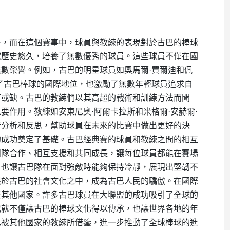
一，而在這個賽事中，球員與教練的表現對於古巴的棒球
球歷史悠久，培養了無數優秀的球員。這些球員不僅在國
數榮譽。例如，古巴的明星球員如奧馬爾·賈爾迪和佩
了古巴棒球的國際地位，也激勵了無數年輕球員追求自
可或缺。古巴的教練們以其高超的戰術和訓練方法而聞
要作用。教練如安東尼奧·阿爾卡拉斯和米格爾·安赫爾·
行分析和反思，幫助球員在未來的比賽中做出更好的決
的成功奠定了基礎。古巴經典賽的球員和教練之間的相互
團隊合作、相互支援和共同成長，讓每位球員都能在賽場
，也讓古巴隊在面對強敵時能夠保持冷靜，展現出堅韌不
根於古巴的社會文化之中，成為古巴人民的驕傲。在國際
至其他國家。許多古巴球員在大聯盟的成功吸引了全球的
成就不僅讓古巴的棒球文化得以傳承，也讓世界各地的年
也被其他國家的教練所借鑒，進一步推動了全球棒球的進