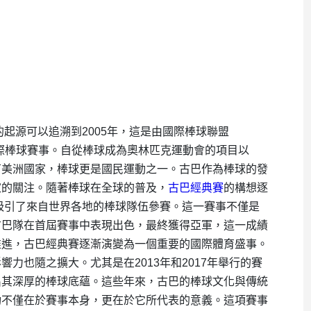
稱WBC）的起源可以追溯到2005年，這是由國際棒球聯盟
國際棒球賽事。自從棒球成為奧林匹克運動會的項目以
丁美洲國家，棒球更是國民運動之一。古巴作為棒球的發
家的關注。隨著棒球在全球的普及，
古巴經典賽
的構想逐
，吸引了來自世界各地的棒球隊伍參賽。這一賽事不僅是
古巴隊在首屆賽事中表現出色，最終獲得亞軍，這一成績
推進，古巴經典賽逐漸演變為一個重要的國際體育盛事。
力也隨之擴大。尤其是在2013年和2017年舉行的賽
出其深厚的棒球底蘊。這些年來，古巴的棒球文化與傳統
功不僅在於賽事本身，更在於它所代表的意義。這項賽事