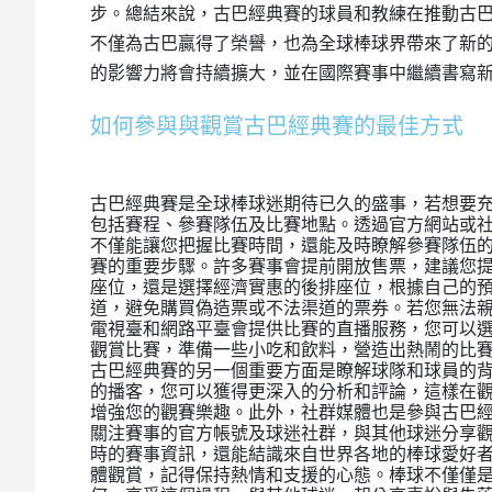
步。總結來說，古巴經典賽的球員和教練在推動古
不僅為古巴贏得了榮譽，也為全球棒球界帶來了新
的影響力將會持續擴大，並在國際賽事中繼續書寫
如何參與與觀賞古巴經典賽的最佳方式
古巴經典賽是全球棒球迷期待已久的盛事，若想要
包括賽程、參賽隊伍及比賽地點。透過官方網站或
不僅能讓您把握比賽時間，還能及時瞭解參賽隊伍
賽的重要步驟。許多賽事會提前開放售票，建議您
座位，還是選擇經濟實惠的後排座位，根據自己的
道，避免購買偽造票或不法渠道的票券。若您無法
電視臺和網路平臺會提供比賽的直播服務，您可以
觀賞比賽，準備一些小吃和飲料，營造出熱鬧的比
古巴經典賽的另一個重要方面是瞭解球隊和球員的
的播客，您可以獲得更深入的分析和評論，這樣在
增強您的觀賽樂趣。此外，社群媒體也是參與古巴經典賽的好
關注賽事的官方帳號及球迷社群，與其他球迷分享
時的賽事資訊，還能結識來自世界各地的棒球愛好
體觀賞，記得保持熱情和支援的心態。棒球不僅僅