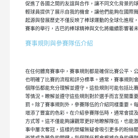
促進了各國之間的友誼與合作，讓不同文化背景的
輕球員提供了展示自我的機會，讓他們能夠在國際
起源與發展歷史不僅反映了棒球運動的全球化進程
賽事的舉行，古巴的棒球精神與文化將繼續影響著
賽事規則與參賽隊伍介紹
在任何體育賽事中，賽事規則都是確保比賽公平、
也明確了比賽的流程和評分標準。通常，賽事規則
個隊伍都能充分理解並遵守。這些規則可能包括比
等情況。瞭解並遵守這些規則對於選手而言至關重
罰。除了賽事規則外，參賽隊伍的介紹同樣重要。
增添了豐富的色彩。在介紹參賽隊伍時，通常會提
方式等。這不僅能夠讓觀眾更好地瞭解隊伍，也能
事中屢次奪冠，這樣的榮耀無疑會吸引更多的粉絲
術將成為勝負的關鍵。每個隊伍都會根據自身的優