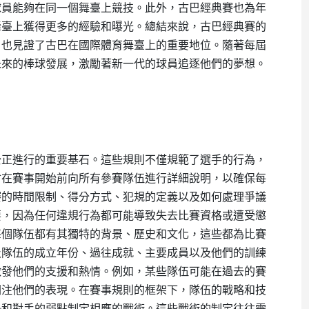
球員能夠在同一個舞臺上競技。此外，古巴經典賽也為年
舞臺上獲得更多的經驗和曝光。總結來說，古巴經典賽的
，也見證了古巴在國際體育舞臺上的重要地位。隨著每屆
未來的棒球發展，激勵著新一代的球員追逐他們的夢想。
公正進行的重要基石。這些規則不僅規範了選手的行為，
會在賽事開始前向所有參賽隊伍進行詳細說明，以確保每
賽的時間限制、得分方式、犯規的定義以及如何處理爭議
要，因為任何違規行為都可能導致失去比賽資格或遭受懲
每個隊伍都有其獨特的背景、歷史和文化，這些都為比賽
及隊伍的成立年份、過往成就、主要成員以及他們的訓練
激發他們的支援和熱情。例如，某些隊伍可能在過去的賽
關注他們的表現。在賽事規則的框架下，隊伍的戰略和技
勢和對手的弱點制定相應的戰術。這些戰術的制定往往需