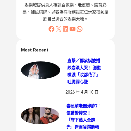
娛樂城提供真人視訊百家樂、老虎機、體育彩
票、捕魚棋牌、以客為尊服務讓每位玩家找到屬
於自己適合的娛樂天地。
Facebook
X
LinkedIn
YouTube
WhatsApp
Most Recent
直擊／鄧紫棋披婚
紗崩潰大哭！ 激動
噴淚「妝都花了」
吐脆弱心聲
2026 年 4 月 10 日
泰民前老闆涉詐7.1
億遭警搜查！
「旗下藝人全跑
光」逛百貨還賒帳