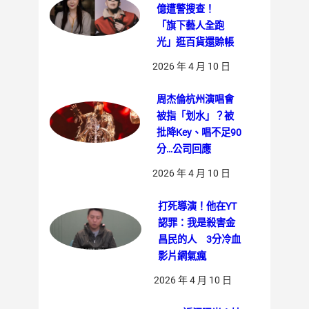
億遭警搜查！
「旗下藝人全跑
光」逛百貨還賒帳
2026 年 4 月 10 日
周杰倫杭州演唱會
被指「划水」？被
批降Key、唱不足90
分…公司回應
2026 年 4 月 10 日
打死導演！他在YT
認罪：我是殺害金
昌民的人 3分冷血
影片網氣瘋
2026 年 4 月 10 日