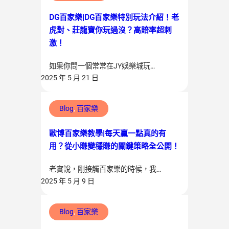
DG百家樂|DG百家樂特別玩法介紹！老
虎對、莊龍寶你玩過沒？高賠率超刺
激！
如果你問一個常常在JY娛樂城玩…
2025 年 5 月 21 日
Blog
, 
百家樂
歐博百家樂教學|每天贏一點真的有
用？從小賺變穩賺的關鍵策略全公開！
老實說，剛接觸百家樂的時候，我…
2025 年 5 月 9 日
Blog
, 
百家樂