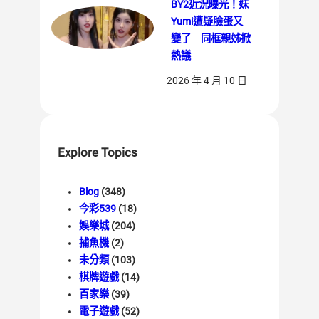
BY2近況曝光！妹
Yumi遭疑臉蛋又
變了 同框親姊掀
熱議
2026 年 4 月 10 日
Explore Topics
Blog
(348)
今彩539
(18)
娛樂城
(204)
捕魚機
(2)
未分類
(103)
棋牌遊戲
(14)
百家樂
(39)
電子遊戲
(52)