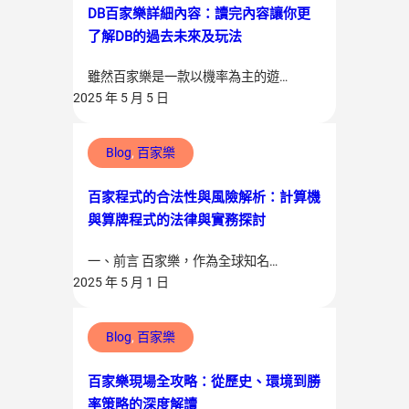
DB百家樂詳細內容：讀完內容讓你更
了解DB的過去未來及玩法
雖然百家樂是一款以機率為主的遊…
2025 年 5 月 5 日
Blog
, 
百家樂
百家程式的合法性與風險解析：計算機
與算牌程式的法律與實務探討
一、前言 百家樂，作為全球知名…
2025 年 5 月 1 日
Blog
, 
百家樂
百家樂現場全攻略：從歷史、環境到勝
率策略的深度解讀