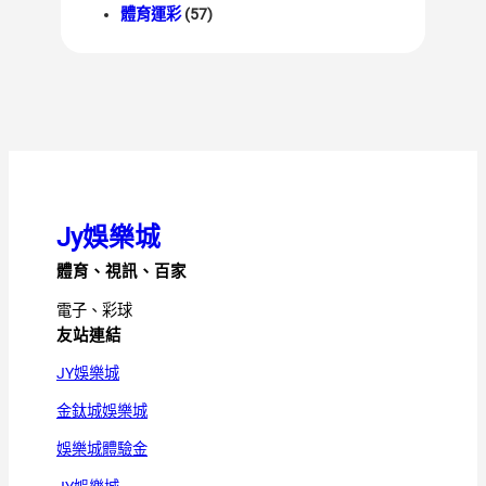
體育運彩
(57)
Jy娛樂城
體育、視訊、百家
電子、彩球
友站連結
JY娛樂城
金鈦城娛樂城
娛樂城體驗金