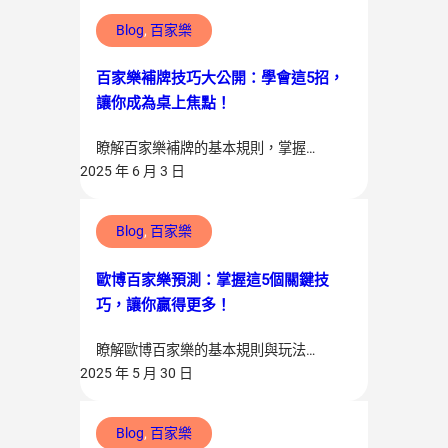
Blog
, 
百家樂
百家樂補牌技巧大公開：學會這5招，
讓你成為桌上焦點！
瞭解百家樂補牌的基本規則，掌握…
2025 年 6 月 3 日
Blog
, 
百家樂
歐博百家樂預測：掌握這5個關鍵技
巧，讓你贏得更多！
瞭解歐博百家樂的基本規則與玩法…
2025 年 5 月 30 日
Blog
, 
百家樂