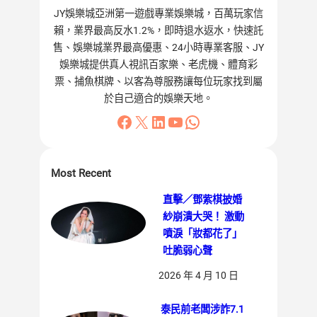
JY娛樂城亞洲第一遊戲專業娛樂城，百萬玩家信
賴，業界最高反水1.2%，即時退水返水，快速託
售、娛樂城業界最高優惠、24小時專業客服、JY
娛樂城提供真人視訊百家樂、老虎機、體育彩
票、捕魚棋牌、以客為尊服務讓每位玩家找到屬
於自己適合的娛樂天地。
Facebook
X
LinkedIn
YouTube
WhatsApp
Most Recent
直擊／鄧紫棋披婚
紗崩潰大哭！ 激動
噴淚「妝都花了」
吐脆弱心聲
2026 年 4 月 10 日
泰民前老闆涉詐7.1