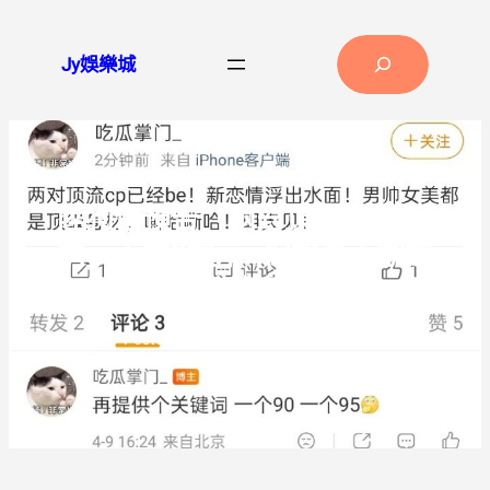
跳
至
Search
Jy娛樂城
主
要
內
容
陸狗仔預告「兩對頂流CP新戀
情」！拋3提示…保證真大咖還
發毒誓
2026 年 4 月 10 日
Posted Date: