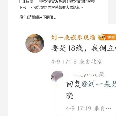
仔並放話：「這對屬實沒想到！絕對讓你們驚掉
下巴」，預告爆料內容將顛覆大眾認知。
[廣告]請繼續往下閱讀…