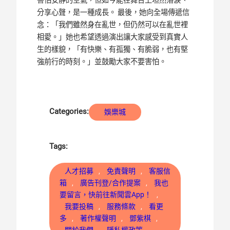
分享心聲，是一種成長。 最後，她向全場傳遞信
念：「我們雖然身在亂世，但仍然可以在亂世裡
相愛。」她也希望透過演出讓大家感受到真實人
生的樣貌，「有快樂、有孤獨、有脆弱，也有堅
強前行的時刻。」並鼓勵大家不要害怕。
Categories:
娛樂城
Tags:
人才招募
, 
免責聲明
, 
客服信
箱
, 
廣告刊登/合作提案
, 
我也
要留言，快前往新聞雲App！
, 
我要投稿
, 
服務條款
, 
看更
多
, 
著作權聲明
, 
鄧紫棋
, 