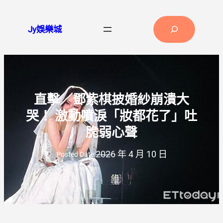
跳
至
Search
Jy娛樂城
主
要
內
容
直擊／鄧紫棋披婚紗崩潰大
哭！ 激動噴淚「妝都花了」吐
脆弱心聲
2026 年 4 月 10 日
Posted Date: