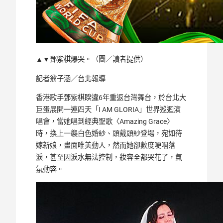
▲▼鄧紫棋爆哭。（圖／讀者提供）
記者翁子涵／台北報導
香港歌手鄧紫棋睽違6年重返台灣舞台，於台北大
巨蛋展開一連四天「I AM GLORIA」世界巡迴演
唱會，當她唱到經典聖歌〈Amazing Grace〉
時，換上一襲白色婚紗、頭戴頭紗登場，宛如待
嫁新娘，畫面唯美動人，然而她卻數度哽咽落
淚，甚至因淚水無法控制，妝容全都哭花了，氣
氛動容。