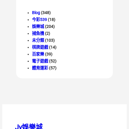
Blog
(348)
今彩539
(18)
娛樂城
(204)
捕魚機
(2)
未分類
(103)
棋牌遊戲
(14)
百家樂
(39)
電子遊戲
(52)
體育運彩
(57)
Jy娛樂城