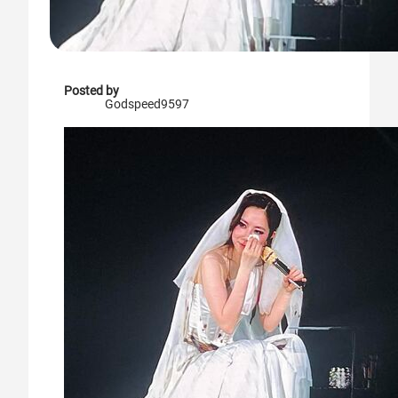
Posted by
Godspeed9597