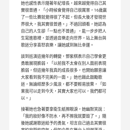
她也感性表示隨著年紀增長，越來越覺得自己其
實很普通，「小時候會覺得自己很厲害，16歲贏
了一些比賽就覺得很了不起，但長大後才發現世
界很大，我其實很普通。」不過回頭看，她認為
自己的人生卻「一點也不普通」，能一步步把人
生寫進歌裡，並透過音樂走向世界，站上舞台與
歌迷分享喜怒哀樂，讓她感到無比幸運。
談到巡演這幾年的轉變，鄧紫棋表示自己學會更
勇敢展現脆弱，「以前我不太會在別人面前表現
脆弱，但這幾年我真的成長很多，也開始願意讓
大家看到我不完美的一面。」她也藉此鼓勵歌
迷，無論經歷多少風浪，都不要輕易放棄，「如
果我可以走到今天，其實大家也可以，我們都可
以。」
接著她也急著要拿衛生紙擦眼淚，她幽默笑說：
「我的妝好像不防水，再不擦我就要毀了。」隨
後她感謝歌迷給予的勇氣，坦言自己過去其實很
害怕安靜的空氣，但如今能在舞台上坦然落淚、