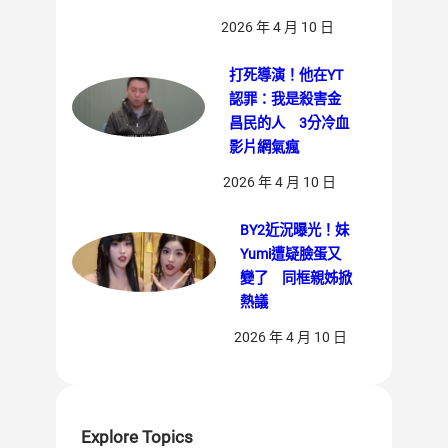
2026 年 4 月 10 日
打死導演！他在YT
認罪：我是殺害金
昌民的人 3分冷血
影片網氣瘋
2026 年 4 月 10 日
BY2近況曝光！妹
Yumi遭疑臉蛋又
變了 同框親姊掀
熱議
2026 年 4 月 10 日
Explore Topics