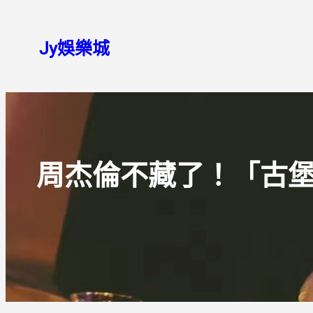
跳
至
Jy娛樂城
主
要
內
容
周杰倫不藏了！「古