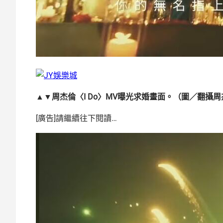
▲▼周杰倫〈I Do〉MV曝光求婚畫面。（圖／翻攝周杰倫
[廣告]請繼續往下閱讀…