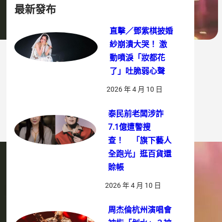
最新發布
直擊／鄧紫棋披婚
紗崩潰大哭！ 激
動噴淚「妝都花
了」吐脆弱心聲
2026 年 4 月 10 日
泰民前老闆涉詐
7.1億遭警搜
查！ 「旗下藝人
全跑光」逛百貨還
賒帳
2026 年 4 月 10 日
周杰倫杭州演唱會