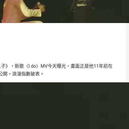
子》，新歌〈I do〉MV今天曝光，畫面正是他11年前在
公開，浪漫指數破表。