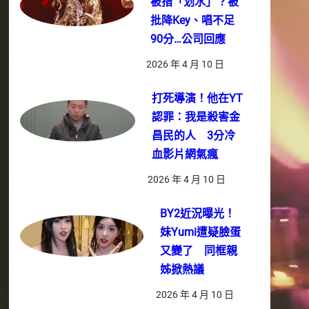
被指「划水」？被
批降Key、唱不足
90分…公司回應
2026 年 4 月 10 日
打死導演！他在YT
認罪：我是殺害金
昌民的人 3分冷
血影片網氣瘋
2026 年 4 月 10 日
BY2近況曝光！
妹Yumi遭疑臉蛋
又變了 同框親
姊掀熱議
2026 年 4 月 10 日