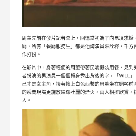
周董先前在發片記者會上，回憶當初為了向昆凌求婚
廳，所有「餐廳服務生」都是他請演員來詮釋，千方
作打扮。
在影片中，身著輕便的周董帶著昆凌假裝用餐，見到
者扮演的男演員一個個轉身秀出背後的字，「WILL」
己才是女主角，接著換上白色西裝的周董坐在鋼琴前
的瞬間現場更施放璀璨壯麗的煙火，兩人相擁欣賞，
人。