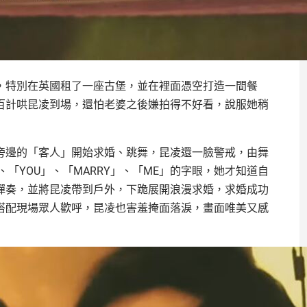
，特別在英國租了一座古堡，並在裡面憑空打造一間餐
百計哄昆凌到場，還怕老婆之後嫌拍得不好看，說服她稍
旁邊的「客人」開始求婚、跳舞，昆凌還一臉警戒，由舞
、「YOU」、「MARRY」、「ME」的字眼，她才知道自
彈奏，並將昆凌帶到戶外，下跪展開浪漫求婚，求婚成功
搭配現場眾人歡呼，昆凌也害羞掩面落淚，畫面唯美又感