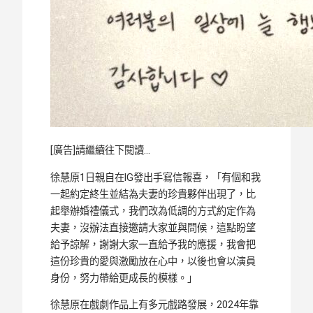
[廣告]請繼續往下閱讀…
徐慧原1日親自在IG發出手寫信報喜，「有個和我
一起約定終生並結為夫妻的珍貴夥伴出現了，比
起舉辦婚禮儀式，我們改為低調的方式約定作為
夫妻，沒辦法直接邀請大家並與問候，這點盼望
給予諒解，謝謝大家一直給予我的應援，我會把
這份珍貴的愛與激勵放在心中，以後也會以演員
身份，努力帶給更成長的模樣。」
徐慧原在戲劇作品上有多元戲路發展，2024年靠