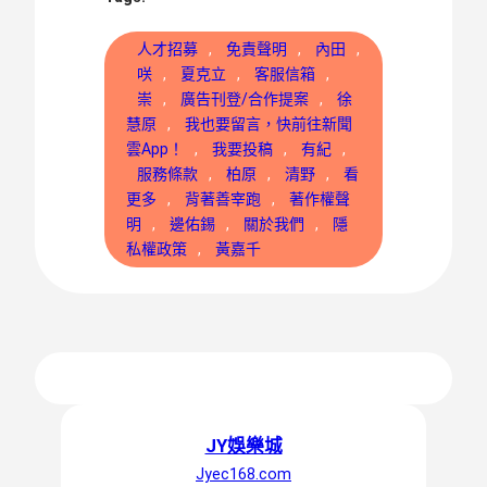
人才招募
, 
免責聲明
, 
內田
, 
咲
, 
夏克立
, 
客服信箱
, 
崇
, 
廣告刊登/合作提案
, 
徐
慧原
, 
我也要留言，快前往新聞
雲App！
, 
我要投稿
, 
有紀
, 
服務條款
, 
柏原
, 
清野
, 
看
更多
, 
背著善宰跑
, 
著作權聲
明
, 
邊佑錫
, 
關於我們
, 
隱
私權政策
, 
黃嘉千
JY娛樂城
Jyec168.com