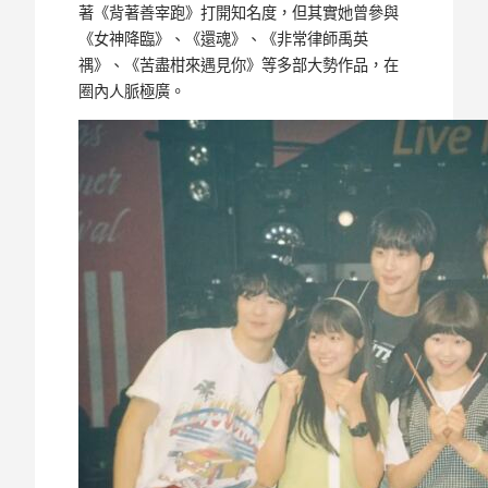
著《背著善宰跑》打開知名度，但其實她曾參與
《女神降臨》、《還魂》、《非常律師禹英
禑》、《苦盡柑來遇見你》等多部大勢作品，在
圈內人脈極廣。