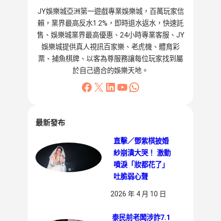
JY娛樂城亞洲第一遊戲專業娛樂城，百萬玩家信
賴，業界最高反水1.2%，即時退水返水，快速託
售、娛樂城業界最高優惠、24小時專業客服、JY
娛樂城提供真人視訊百家樂、老虎機、體育彩
票、捕魚棋牌、以客為尊服務讓每位玩家找到屬
於自己適合的娛樂天地。
Facebook
X
LinkedIn
YouTube
WhatsApp
最新發布
直擊／鄧紫棋披婚
紗崩潰大哭！ 激動
噴淚「妝都花了」
吐脆弱心聲
2026 年 4 月 10 日
泰民前老闆涉詐7.1