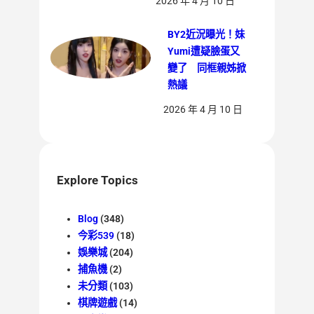
2026 年 4 月 10 日
BY2近況曝光！妹
Yumi遭疑臉蛋又
變了 同框親姊掀
熱議
2026 年 4 月 10 日
Explore Topics
Blog
(348)
今彩539
(18)
娛樂城
(204)
捕魚機
(2)
未分類
(103)
棋牌遊戲
(14)