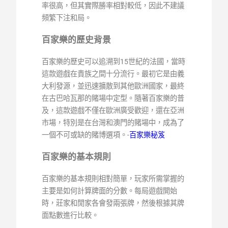
率很高，但其實際勝率相對較低，因此不建議
頻繁下注和局。
百家樂的歷史背景
百家樂的歷史可以追溯到15世紀的法國，當時
這款遊戲在貴族之間十分流行。最初它是由義
大利發源，並迅速擴散到其他歐洲國家，最終
在古巴哈瓦那的賭場中定型。隨著百家樂的普
及，這款遊戲不僅在歐洲廣受歡迎，還在亞洲
市場，特別是在台灣和澳門的賭場中，成為了
一個不可或缺的賭博選項。-
百家樂秘笈
百家樂的基本規則
百家樂的基本規則相對簡單，玩家所需掌握的
主要是如何計算牌面的分數。每局遊戲開始
時，莊家和閒家各會發兩張牌，然後根據其牌
面點數進行比較。