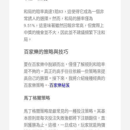
和局的賠率高達1賠83，這使得它成為一個非
常誘人的選擇。然而，和局的勝率僅為
9.51%，這意味著雖然回報非常高，但實際上
中獎的機會並不大，因此並不建議頻繁下注和
局。
百家樂的策略與技巧
要在百家樂中脫穎而出，僅僅了解規則和賠率
是不夠的。真正的高手往往依賴一些策略來提
高自己的勝算。接下來，我將介紹幾種經典的
百家樂策略。-
百家樂秘笈
馬丁格爾策略
馬丁格爾策略是最常見的一種投注策略。其基
本原則是每次投注失敗後都將下注額翻倍，直
到獲勝為止。這樣，一旦成功，玩家就能夠彌