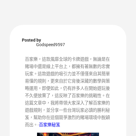
Posted by
Godspeed9597
百家樂，這款風靡全球的卡牌遊戲，無論是在
賭場中還是線上平台上，都擁有著無數的忠實
玩家。這款遊戲的吸引力並不僅僅來自其簡單
易懂的規則，更來自於它背後深藏的數學與策
略運用。即便如此，仍有許多人在開始遊玩後
不久便放棄了，這反映了百家樂的挑戰性。在
這篇文章中，我將帶領大家深入了解百家樂的
遊戲規則，並分享一些台灣玩家必讀的勝利秘
笈，幫助你在這個競爭激烈的賭場環境中脫穎
而出。-
百家樂秘笈