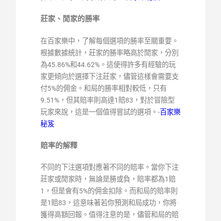
莊家、閒家的勝率
在百家樂中，了解每個選項的勝率至關重要。
根據數據統計，莊家的勝率略高於閒家，分別
為45.86%和44.62%。這使得許多有經驗的玩
家更傾向於選擇下注莊家，儘管這樣會需要支
付5%的佣金。和局的勝率相對較低，只有
9.51%，但其賠率則高達1賠83，對於冒險型
玩家來說，這是一個值得嘗試的選項。-
百家樂
秘笈
賠率的解釋
不同的下注選項對應著不同的賠率。當你下注
莊家或閒家時，無論是勝或負，賠率都為1賠
1，但是會有5%的佣金扣除。而和局的賠率則
是1賠83，這意味著若你預測和局成功，你將
獲得高額回報。值得注意的是，儘管和局的賠