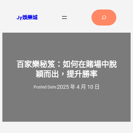
Jy娛樂城
百家樂秘笈：如何在賭場中脫
穎而出，提升勝率
2025 年 4 月 10 日
Posted Date: