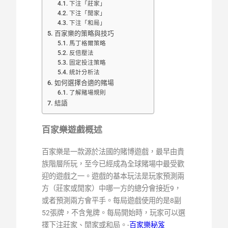
下注「莊家」
下注「閒家」
下注「和局」
百家樂的策略與技巧
馬丁格爾策略
反倍壓法
固定投注策略
統計分析法
如何選擇合適的賭場
了解賭場規則
結語
百家樂遊戲概述
百家樂是一款源於法國的賭博遊戲，最早由貴
族階層所玩，至今已經成為全球賭場中最受歡
迎的遊戲之一。遊戲的基本玩法是玩家預測兩
方（莊家或閒家）中哪一方的總分會接近9，
或者預測兩方會平手。每局遊戲使用的是8副
52張牌，不含鬼牌。每局開始時，玩家可以選
擇下注莊家、閒家或和局。-
百家樂秘笈