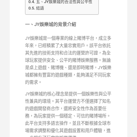
五、JY娛樂城的合法性與公平性
結語
一、JY娛樂城的背景介紹
JY娛樂城是一個專業的線上賭博平台，成立多
年來，已經積累了大量忠實用戶。該平台依託
其先進的技術支持和合法的運營許可證，為全
球玩家提供安全、公平的賭博娛樂服務。無論
是桌上遊戲、賭博機、還是即時賭博，JY娛樂
城都擁有豐富的遊戲種類，能夠滿足不同玩家
的需求。
JY娛樂城的核心理念是提供一個娛樂性與公平
性兼具的環境。其平台運營方不僅選擇了知名
的遊戲開發商合作，還將安全性作為首要任
務，為玩家提供一個穩定、可信的賭博場所。
此平台支持多語言操作，並且不斷根據全球市
場需求調整和優化其遊戲設置和用戶體驗，進