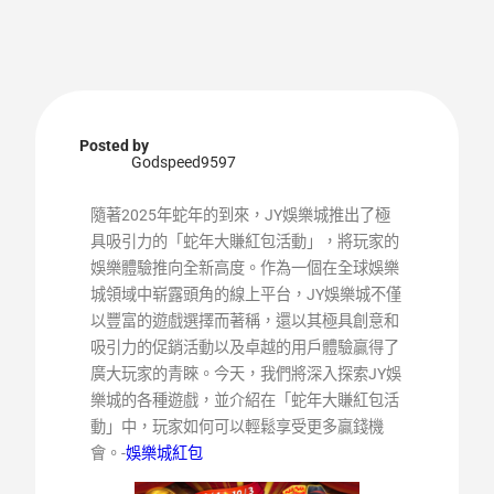
Posted by
Godspeed9597
隨著2025年蛇年的到來，JY娛樂城推出了極
具吸引力的「蛇年大賺紅包活動」，將玩家的
娛樂體驗推向全新高度。作為一個在全球娛樂
城領域中崭露頭角的線上平台，JY娛樂城不僅
以豐富的遊戲選擇而著稱，還以其極具創意和
吸引力的促銷活動以及卓越的用戶體驗贏得了
廣大玩家的青睞。今天，我們將深入探索JY娛
樂城的各種遊戲，並介紹在「蛇年大賺紅包活
動」中，玩家如何可以輕鬆享受更多贏錢機
會。-
娛樂城紅包