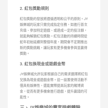
2.
紅包獎勳規則
紅包獎勳的發放將遵循透明和公平的原則。JY
娛樂城的玩家只需完成指定任務，如進行首次
充值、參加特定遊戲、或達成一定的投注額，
就能夠解鎖紅包獎勳。紅包活動的持續時間從
蛇年初始延續到整個年度，期間會不定期推出
新的獎勳挑戰，讓玩家有更多機會參與並贏得
獎勳。
3.
紅包換現金或遊戲金幣
JY娛樂城允許玩家根據自己的需求選擇將紅包
兌換為現金或遊戲金幣。這一設置使得活動不
僅具有娛樂性，還能實際提高玩家的賭博資
金，從而有更多機會進行遊戲，提升贏錢的可
能性。
三、JY娛樂城的豐富遊戲體驗