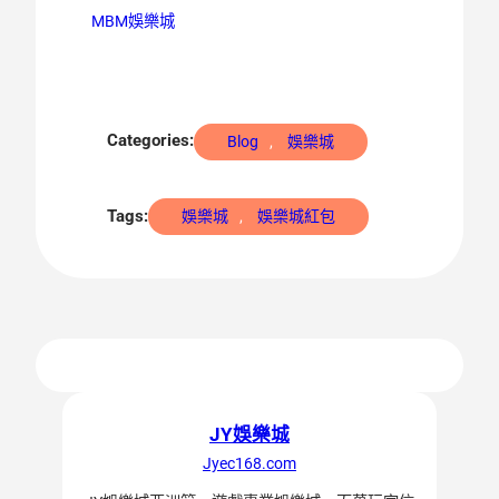
MBM娛樂城
Categories:
Blog
, 
娛樂城
Tags:
娛樂城
, 
娛樂城紅包
JY娛樂城
Jyec168.com