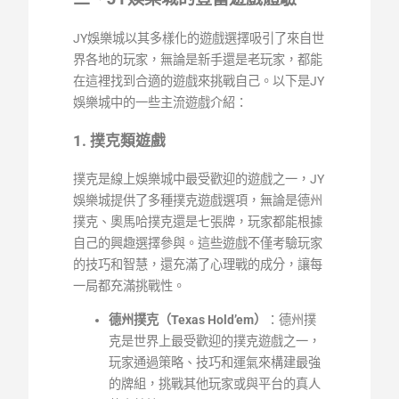
JY娛樂城以其多樣化的遊戲選擇吸引了來自世
界各地的玩家，無論是新手還是老玩家，都能
在這裡找到合適的遊戲來挑戰自己。以下是JY
娛樂城中的一些主流遊戲介紹：
1.
撲克類遊戲
撲克是線上娛樂城中最受歡迎的遊戲之一，JY
娛樂城提供了多種撲克遊戲選項，無論是德州
撲克、奧馬哈撲克還是七張牌，玩家都能根據
自己的興趣選擇參與。這些遊戲不僅考驗玩家
的技巧和智慧，還充滿了心理戰的成分，讓每
一局都充滿挑戰性。
德州撲克（Texas Hold’em）
：德州撲
克是世界上最受歡迎的撲克遊戲之一，
玩家通過策略、技巧和運氣來構建最強
的牌組，挑戰其他玩家或與平台的真人