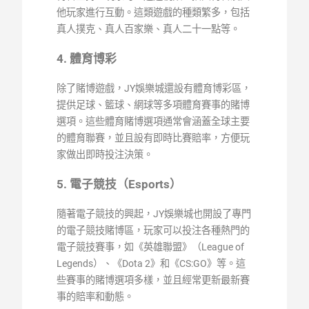
他玩家進行互動。這類遊戲的種類繁多，包括
真人撲克、真人百家樂、真人二十一點等。
4.
體育博彩
除了賭博遊戲，JY娛樂城還設有體育博彩區，
提供足球、籃球、網球等多項體育賽事的賭博
選項。這些體育賭博選項通常會涵蓋全球主要
的體育聯賽，並且設有即時比賽賠率，方便玩
家做出即時投注決策。
5.
電子競技（Esports）
隨著電子競技的興起，JY娛樂城也開設了專門
的電子競技賭博區，玩家可以投注各種熱門的
電子競技賽事，如《英雄聯盟》（League of
Legends）、《Dota 2》和《CS:GO》等。這
些賽事的賭博選項多樣，並且經常更新最新賽
事的賠率和動態。