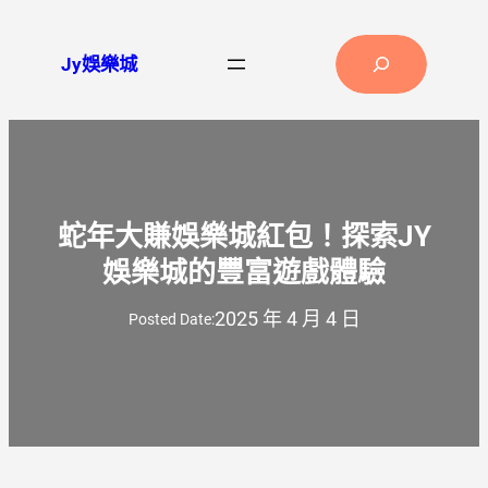
Jy娛樂城
蛇年大賺娛樂城紅包！探索JY
娛樂城的豐富遊戲體驗
2025 年 4 月 4 日
Posted Date: