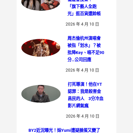
「旗下藝人全跑
光」逛百貨還賒帳
2026 年 4 月 10 日
周杰倫杭州演唱會
被指「划水」？被
批降Key、唱不足90
分…公司回應
2026 年 4 月 10 日
打死導演！他在YT
認罪：我是殺害金
昌民的人 3分冷血
影片網氣瘋
2026 年 4 月 10 日
BY2近況曝光！妹Yumi遭疑臉蛋又變了