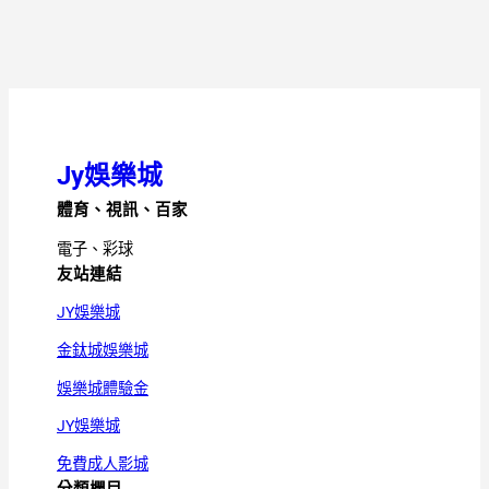
Jy娛樂城
體育、視訊、百家
電子、彩球
友站連結
JY娛樂城
金鈦城娛樂城
娛樂城體驗金
JY娛樂城
免費成人影城