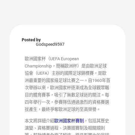
Posted by
Godspeed9597
歐洲國家杯（UEFA European
Championship，簡稱歐洲杯）是由歐洲足球
協會（UEFA）主辦的國際足球錦標賽，是歐
洲最重要的國家級足球比賽之一。自1960年首
次舉辦以來，歐洲國家杯逐漸成為全球觀眾瞩
目的體育賽事，吸引了無數足球迷的關注。每
四年舉行一次，參賽隊伍通過激烈的資格賽選
拔產生，最終爭奪歐洲足球的至高榮譽。
本文將詳細介紹
歐洲國家杯賽制
，包括其歷史
演變、資格賽過程、決賽圈賽制及相關規則