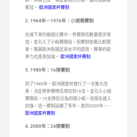
奪冠。-
歐洲國家杯賽制
2.
1964年－1976年：小規模賽制
在接下來的幾屆比賽中，參賽隊伍數量逐步增
加，並引入了小組賽階段，但賽制依舊比較簡
單。隨著歐洲各國足球水平的提高，賽事的競
爭力也逐漸加強。-
歐洲國家杯賽制
3.
1980年：16隊賽制
到了1980年，歐洲國家杯進行了一次重大改
革，決定將參賽隊伍增加到16支，並引入小組
賽階段。16支隊伍分為四個小組，前兩名進入
四強。這一賽制延續了多年，直到2000年。-
歐洲國家杯賽制
4.
2000年：24隊賽制