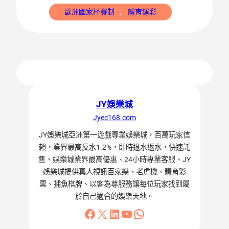
歐洲國家杯賽制
, 
體育運彩
JY娛樂城
Jyec168.com
JY娛樂城亞洲第一遊戲專業娛樂城，百萬玩家信
賴，業界最高反水1.2%，即時退水返水，快速託
售、娛樂城業界最高優惠、24小時專業客服、JY
娛樂城提供真人視訊百家樂、老虎機、體育彩
票、捕魚棋牌、以客為尊服務讓每位玩家找到屬
於自己適合的娛樂天地。