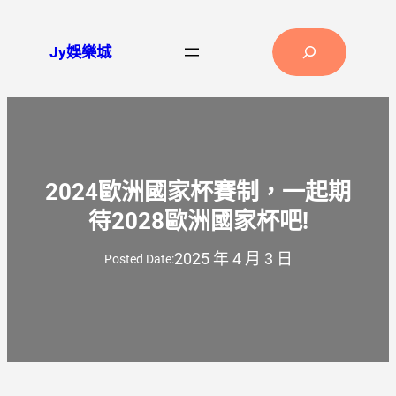
Jy娛樂城
2024歐洲國家杯賽制，一起期
待2028歐洲國家杯吧!
2025 年 4 月 3 日
Posted Date: