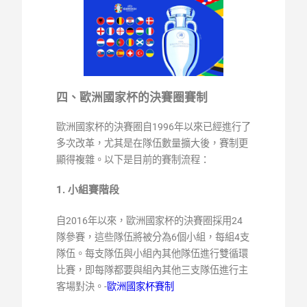
四、歐洲國家杯的決賽圈賽制
歐洲國家杯的決賽圈自1996年以來已經進行了
多次改革，尤其是在隊伍數量擴大後，賽制更
顯得複雜。以下是目前的賽制流程：
1.
小組賽階段
自2016年以來，歐洲國家杯的決賽圈採用24
隊參賽，這些隊伍將被分為6個小組，每組4支
隊伍。每支隊伍與小組內其他隊伍進行雙循環
比賽，即每隊都要與組內其他三支隊伍進行主
客場對決。-
歐洲國家杯賽制