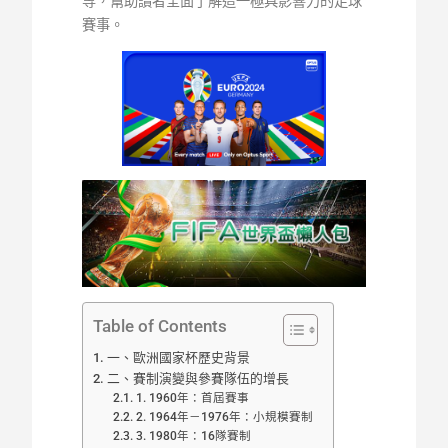
等，幫助讀者全面了解這一極具影響力的足球
賽事。
Table of Contents
一、歐洲國家杯歷史背景
二、賽制演變與參賽隊伍的增長
1. 1960年：首屆賽事
2. 1964年－1976年：小規模賽制
3. 1980年：16隊賽制