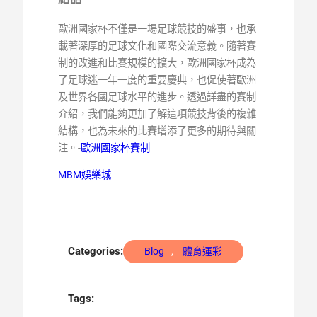
歐洲國家杯不僅是一場足球競技的盛事，也承
載著深厚的足球文化和國際交流意義。隨著賽
制的改進和比賽規模的擴大，歐洲國家杯成為
了足球迷一年一度的重要慶典，也促使著歐洲
及世界各國足球水平的進步。透過詳盡的賽制
介紹，我們能夠更加了解這項競技背後的複雜
結構，也為未來的比賽增添了更多的期待與關
注。-
歐洲國家杯賽制
MBM娛樂城
Categories:
Blog
, 
體育運彩
Tags: