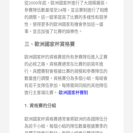
從2000年起，歐洲國家杯進行了大規模擴張，
參賽隊伍數量增至24隊，並且賽制進行了相應
的調整。這一變革提高了比賽的多樣性和競爭
性，使得更多的歐洲國家有機會參加這一盛
事，並且加強了比賽的娛樂性。
三、歐洲國家杯資格賽
歐洲國家杯的資格賽是所有參賽隊伍進入正賽
的必經之路。資格賽通常在比賽的前兩年進
行，具體賽制會根據比賽的規模和參賽隊伍的
數量進行調整。資格賽分為多個小組，每組會
有若干支隊伍參加，每隊需與同組的其他隊伍
進行主客場比賽。-
歐洲國家杯賽制
1.
資格賽的分組
歐洲國家杯資格賽通常會將歐洲的各國隊伍分
為若干小組，每個小組的隊伍數量根據賽季的