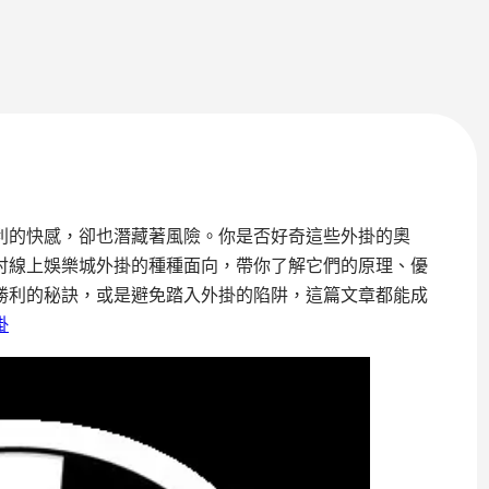
利的快感，卻也潛藏著風險。你是否好奇這些外掛的奧
討線上娛樂城外掛的種種面向，帶你了解它們的原理、優
勝利的秘訣，或是避免踏入外掛的陷阱，這篇文章都能成
掛