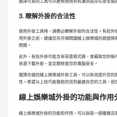
選擇可靠的工具可以避免使用到有漏洞或存在安全風
3. 瞭解外掛的合法性
使用外掛工具時，請務必瞭解外掛的合法性。有些外
用外掛之前，建議您先仔細閱讀線上娛樂城的遊戲條
問題。
此外，有些外掛可能含有惡意程式碼，會竊取您的帳
來源下載外掛，並定期檢查您的電腦安全。
選擇合適的線上娛樂城外掛工具，可以有效提升您的
性。希望以上技巧能幫助您找到最適合您的工具，祝您
線上娛樂城外掛的功能與作用
線上娛樂城外掛的功能和作用，可以說是一個複雜且