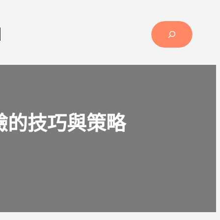
Search
薦
驗的技巧與策略