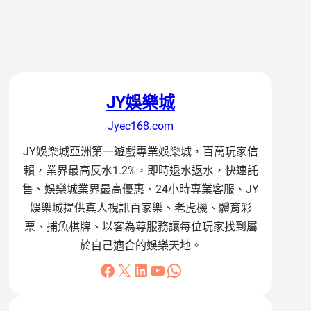
JY娛樂城
Jyec168.com
JY娛樂城亞洲第一遊戲專業娛樂城，百萬玩家信
賴，業界最高反水1.2%，即時退水返水，快速託
售、娛樂城業界最高優惠、24小時專業客服、JY
娛樂城提供真人視訊百家樂、老虎機、體育彩
票、捕魚棋牌、以客為尊服務讓每位玩家找到屬
於自己適合的娛樂天地。
Facebook
X
LinkedIn
YouTube
WhatsApp