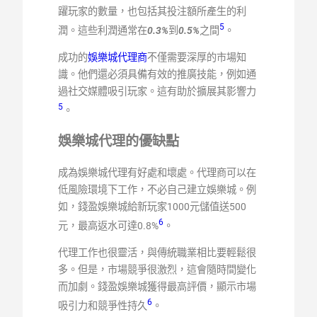
躍玩家的數量，也包括其投注額所產生的利
5
潤。這些利潤通常在
0.3%
到
0.5%
之間
。
成功的
娛樂城代理商
不僅需要深厚的市場知
識。他們還必須具備有效的推廣技能，例如通
過社交媒體吸引玩家。這有助於擴展其影響力
5
。
娛樂城代理的優缺點
成為娛樂城代理有好處和壞處。代理商可以在
低風險環境下工作，不必自己建立娛樂城。例
如，錢盈娛樂城給新玩家1000元儲值送500
6
元，最高返水可達0.8%
。
代理工作也很靈活，與傳統職業相比要輕鬆很
多。但是，市場競爭很激烈，這會隨時間變化
而加劇。錢盈娛樂城獲得最高評價，顯示市場
6
吸引力和競爭性持久
。