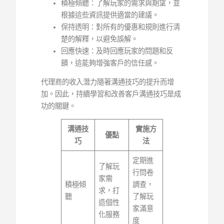
積極傾聽：了解玩家的需求與期望，並
根據這些資訊提供適當的建議。
保持透明：對所有的優惠和規則進行清
楚的解釋，以避免誤解。
回應快速：及時回應玩家的問題和反
饋，這能夠增強客戶的信任感。
代理商的收入潛力隨著溝通技巧的提升而增
加。因此，持續學習和改善客戶溝通技巧是成
功的關鍵。
溝通技
實施方
優點
巧
法
定期進
了解玩
行問卷
家需
積極傾
調查，
求，打
聽
了解玩
造個性
家滿意
化服務
度