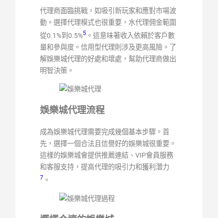
代理商面臨挑戰，如吸引新玩家和應對市場波
動。選擇代理模式也很重要，水代理佣金範圍
5
從0.1%到0.5%
。這意味著收入依賴於客戶數
量和參與度。信用型代理則涉及更高風險。了
解娛樂城代理的好處和壞處，幫助代理商做出
明智決策。
娛樂城代理流程
成為娛樂城代理需要完成幾個基本步驟。首
先，選擇一個合法且信譽好的娛樂城很重要。
這樣的娛樂城會提供推薦連結、VIP會員服務
和客服支持，提高代理的吸引力和獲利潛力
7
。