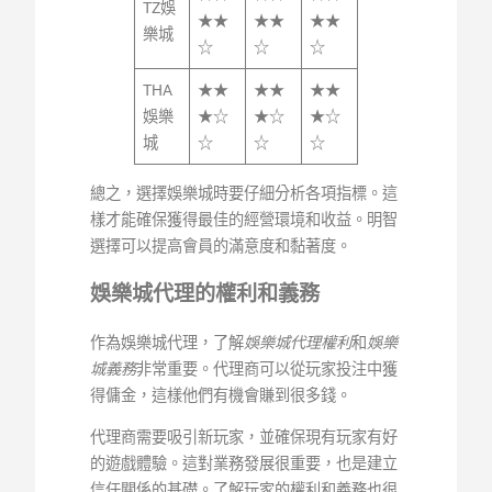
TZ娛
★★
★★
★★
樂城
☆
☆
☆
THA
★★
★★
★★
娛樂
★☆
★☆
★☆
城
☆
☆
☆
總之，選擇娛樂城時要仔細分析各項指標。這
樣才能確保獲得最佳的經營環境和收益。明智
選擇可以提高會員的滿意度和黏著度。
娛樂城代理的權利和義務
作為娛樂城代理，了解
娛樂城代理權利
和
娛樂
城義務
非常重要。代理商可以從玩家投注中獲
得傭金，這樣他們有機會賺到很多錢。
代理商需要吸引新玩家，並確保現有玩家有好
的遊戲體驗。這對業務發展很重要，也是建立
信任關係的基礎。了解玩家的權利和義務也很