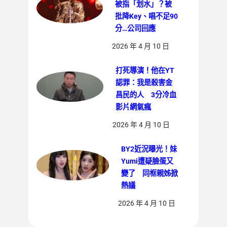
被指「划水」？被
批降Key、唱不足90
分…公司回應
2026 年 4 月 10 日
打死導演！他在YT
認罪：我是殺害金
昌民的人 3分冷血
影片網氣瘋
2026 年 4 月 10 日
BY2近況曝光！妹
Yumi遭疑臉蛋又
變了 同框親姊掀
熱議
2026 年 4 月 10 日