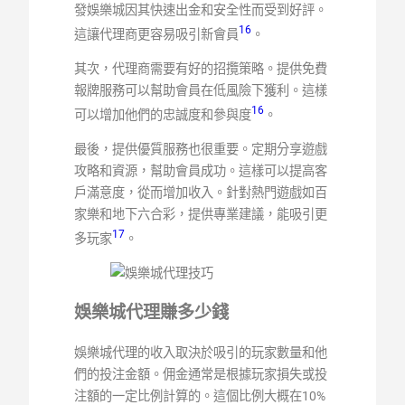
發娛樂城因其快速出金和安全性而受到好評。
16
這讓代理商更容易吸引新會員
。
其次，代理商需要有好的招攬策略。提供免費
報牌服務可以幫助會員在低風險下獲利。這樣
16
可以增加他們的忠誠度和參與度
。
最後，提供優質服務也很重要。定期分享遊戲
攻略和資源，幫助會員成功。這樣可以提高客
戶滿意度，從而增加收入。針對熱門遊戲如百
家樂和地下六合彩，提供專業建議，能吸引更
17
多玩家
。
娛樂城代理賺多少錢
娛樂城代理的收入取決於吸引的玩家數量和他
們的投注金額。佣金通常是根據玩家損失或投
注額的一定比例計算的。這個比例大概在10%