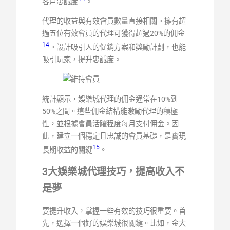
客戶忠誠度
。
代理的收益與有效會員數量直接相關。擁有超
過五位有效會員的代理可獲得超過20%的佣金
14
。設計吸引人的促銷方案和獎勵計劃，也能
吸引玩家，提升忠誠度。
統計顯示，娛樂城代理的佣金通常在10%到
50%之間。這些佣金結構能激勵代理的積極
性，並根據會員活躍程度每月支付佣金。因
此，建立一個穩定且忠誠的會員基礎，是實現
15
長期收益的關鍵
。
3大娛樂城代理技巧，提高收入不
是夢
要提升收入，掌握一些有效的技巧很重要。首
先，選擇一個好的娛樂城很關鍵。比如，金大