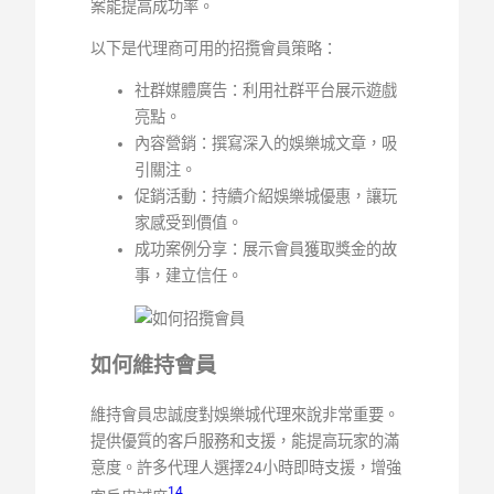
案能提高成功率。
以下是代理商可用的招攬會員策略：
社群媒體廣告：利用社群平台展示遊戲
亮點。
內容營銷：撰寫深入的娛樂城文章，吸
引關注。
促銷活動：持續介紹娛樂城優惠，讓玩
家感受到價值。
成功案例分享：展示會員獲取獎金的故
事，建立信任。
如何維持會員
維持會員忠誠度對娛樂城代理來說非常重要。
提供優質的客戶服務和支援，能提高玩家的滿
意度。許多代理人選擇24小時即時支援，增強
14