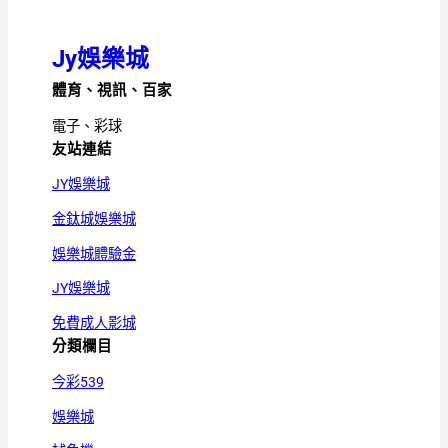
Jy娛樂城
體育、視訊、百家
電子、彩球
友站連結
JY娛樂城
金鈦城娛樂城
娛樂城體驗金
JY娛樂城
免費成人影城
分類欄目
今彩539
娛樂城