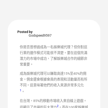
Posted by
Godspeed9597
你是否曾想過成為一名娛樂城代理？但你對這
行業的運作模式可能很不清楚。要在這個充滿
潛力的市場中成功，了解娛樂城合作的細節非
常重要。
成為娛樂城代理可以賺取高達15%至40%的佣
金。佣金還會根據會員的表現和活動量而有所
不同。這意味著他們的收入來源非常多元化
1
。
在台灣，85%的移動市場收入來自線上遊戲。
2
這顯示了市場的巨大潛力
。而在100家娛樂城