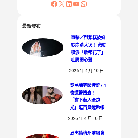
最新發布
直擊／鄧紫棋披婚
紗崩潰大哭！ 激動
噴淚「妝都花了」
吐脆弱心聲
2026 年 4 月 10 日
泰民前老闆涉詐7.1
億遭警搜查！
「旗下藝人全跑
光」逛百貨還賒帳
2026 年 4 月 10 日
周杰倫杭州演唱會