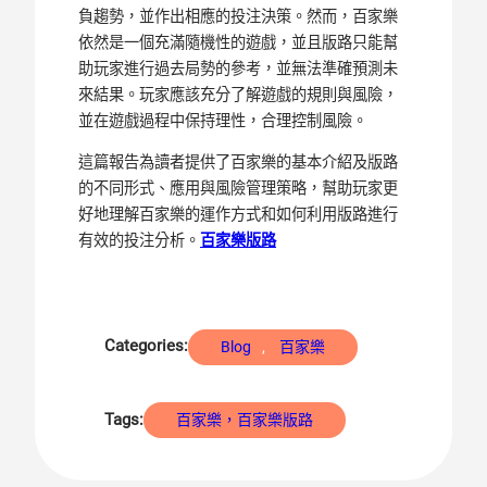
負趨勢，並作出相應的投注決策。然而，百家樂
依然是一個充滿隨機性的遊戲，並且版路只能幫
助玩家進行過去局勢的參考，並無法準確預測未
來結果。玩家應該充分了解遊戲的規則與風險，
並在遊戲過程中保持理性，合理控制風險。
這篇報告為讀者提供了百家樂的基本介紹及版路
的不同形式、應用與風險管理策略，幫助玩家更
好地理解百家樂的運作方式和如何利用版路進行
有效的投注分析。
百家樂版路
Categories:
Blog
, 
百家樂
Tags:
百家樂，百家樂版路