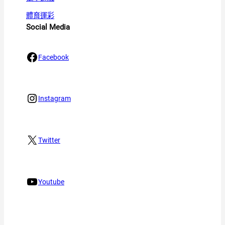
體育運彩
Social Media
Facebook
Facebook
Instagram
Instagram
X
Twitter
YouTube
Youtube